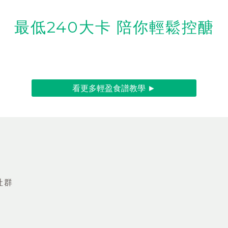
最低240大卡 陪你輕鬆控醣
看更多輕盈食譜教學 ►
社群