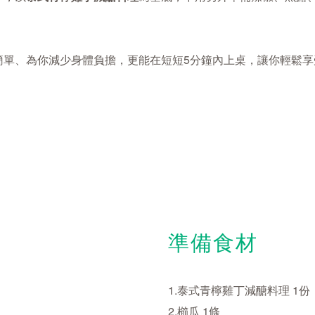
簡單、為你減少身體負擔，更能在短短5分鐘內上桌，讓你輕鬆
準備食材
1.泰式青檸雞丁減醣料理 1份
2.櫛瓜 1條