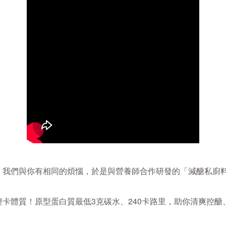
，我們與你有相同的煩惱，於是與營養師合作研發的「減醣私廚
卡體質！原型蛋白質最低3克碳水、240卡路里，助你清爽控醣