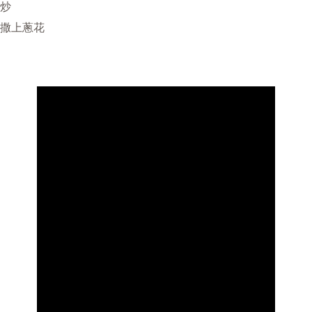
翻炒
並撒上蔥花