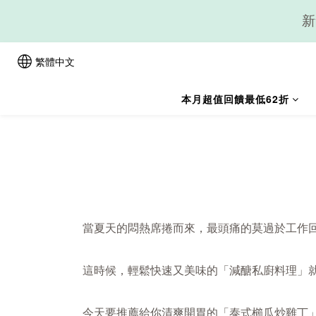
新
繁體中文
本月超值回饋最低62折
當夏天的悶熱席捲而來，最頭痛的莫過於工作
這時候，輕鬆快速又美味的「減醣私廚料理」
今天要推薦給你清爽開胃的「泰式櫛瓜炒雞丁