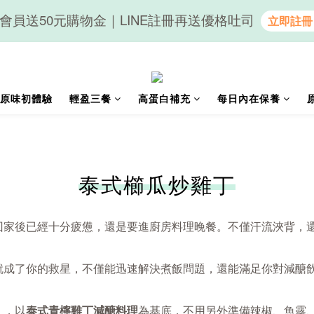
會員送50元購物金｜LINE註冊再送優格吐司
隨心享受｜貝果任選6組$899
隨心享受｜貝果任選6組$899
原味初體驗
輕盈三餐
高蛋白補充
每日內在保養
泰式櫛瓜炒雞丁
回家後已經十分疲憊，還是要進廚房料理晚餐。不僅汗流浹背，
就成了你的救星，不僅能迅速解決煮飯問題，還能滿足你對減醣
」，以
泰式青檸雞丁減醣料理
為基底，不用另外準備辣椒、魚露