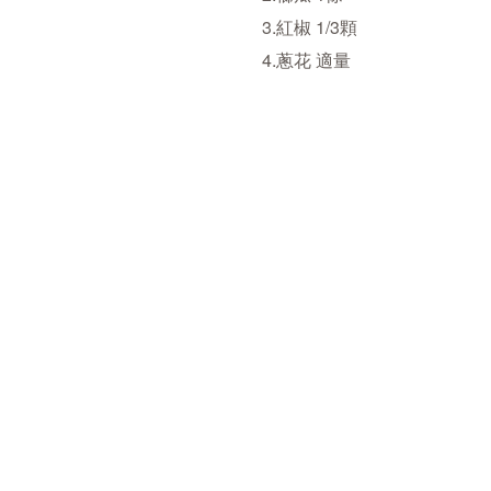
3.紅椒 1/3顆
4.蔥花 適量