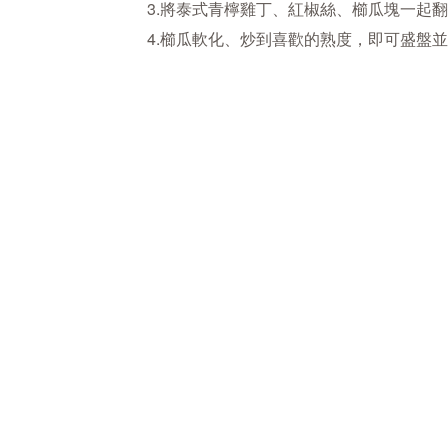
3.將泰式青檸雞丁、紅椒絲、櫛瓜塊一起
4.櫛瓜軟化、炒到喜歡的熟度，即可盛盤