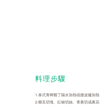
料理步驟
1.泰式青檸雞丁隔水加熱或微波爐加熱
2.櫛瓜切塊、紅椒切絲、青蔥切成蔥花