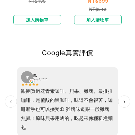
NT$699
NT$493
NT$840
加入購物車
加入購物車
Google真實評價
霈。
霈
巫
May 6, 2025
★
★
★
★
★
★
★
★
便、口
跟團買過花青素咖啡、貝果、雞塊。最推推
我現在
感且吃
咖啡，是偏酸的黑咖啡，味道不會很苦，咖
乎1
‹
›
的是高
啡新手也可以接受:D 雞塊味道跟一般雞塊
小孩
，老少
無異！原味貝果用烤的，吃起來像種雜糧麵
食因
包
💖