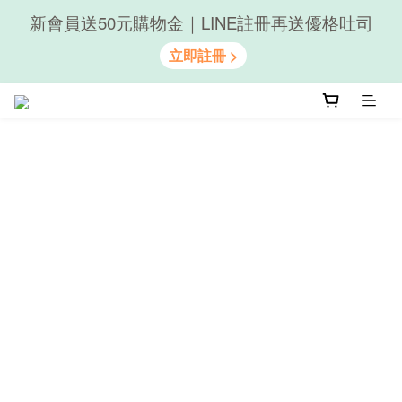
新會員送50元購物金｜LINE註冊再送優格吐司
隨心享受｜貝果任選6組$899
隨心享受｜貝果任選6組$899