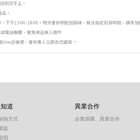
快送到您手上。
產品。
下午13:00-18:00。
物流會依照配送路線，無法指定到貨時間，請多加
簡訊或電話聯繫，避免商品無人取件
。
是line@帳號，會有專人立即為您處理
想知道
異業合作
加熱方式
企業採購、異業合作
權益
說明