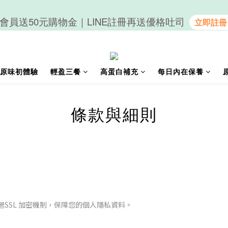
會員送50元購物金｜LINE註冊再送優格吐司
隨心享受｜貝果任選6組$899
隨心享受｜貝果任選6組$899
原味初體驗
輕盈三餐
高蛋白補充
每日內在保養
條款與細則
SSL 加密機制，保障您的個人隱私資料。