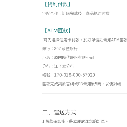
【貨到付款】
宅配合作，訂購完成後，商品抵達付費
【ATM匯款】
(可先選擇信用卡付款，於訂單備註告知ATM匯款
銀行：807 永豐銀行
戶名：原味時代股份有限公司
分行：江子翠分行
170-018-000-57929
帳號：
匯款完成請於官網或FB告知後5碼，以便對帳
二、運送方式
1.帳款確認後，將立即處理您的訂單。