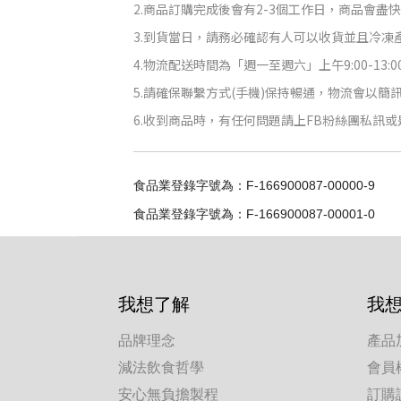
2.商品訂購完成後會有2-3個工作日，商品會盡
3.到貨當日，請務必確認有人可以收貨並且冷凍
4.物流配送時間為「週一至週六」上午9:00-13:00，
5.請確保聯繫方式(手機)保持暢通，物流會以
6.收到商品時，有任何問題請上FB粉絲團私訊或
食品業登錄字號為：
F-166900087-00000-9
食品業登
錄字號為：F-166900087-00001-0
我想了解
我
品牌理念
產品
減法飲食哲學
會員
安心無負擔製程
訂購