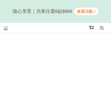
隨心享受｜貝果任選6組$899
隨心享受｜貝果任選6組$899
新會員送50元購物金｜LINE註冊再送優格吐司
隨心享受｜貝果任選6組$899