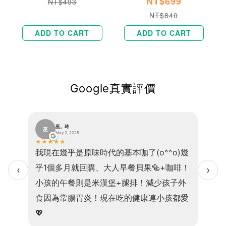
NT$699
NT$493
NT$840
ADD TO CART
ADD TO CART
Google真實評價
巫。玲
巫
王
May 2, 2025
★
★
★
★
★
★
★
★
最推推
我現在幾乎是原味時代的基本咖了(o^^o)幾
原本
苦，咖
乎1個多月就回購、大人早餐貝果🥯+咖啡！
購N
‹
›
雞塊
小孩的午餐則是米漢堡+腿排！減少孩子外
綠拿
雜糧麵
食因為常腸胃炎！現在吃的健康連小孩都愛
漂亮
💖