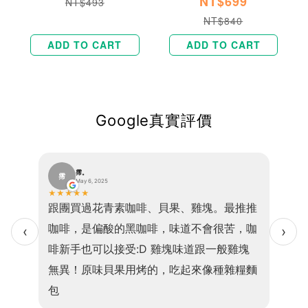
NT$699
NT$493
NT$840
ADD TO CART
ADD TO CART
Google真實評價
霈。
霈
巫
May 6, 2025
★
★
★
★
★
★
★
★
便、口
跟團買過花青素咖啡、貝果、雞塊。最推推
我現在
感且吃
咖啡，是偏酸的黑咖啡，味道不會很苦，咖
乎1
‹
›
的是高
啡新手也可以接受:D 雞塊味道跟一般雞塊
小孩
，老少
無異！原味貝果用烤的，吃起來像種雜糧麵
食因
包
💖