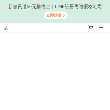
新會員送50元購物金｜LINE註冊再送優格吐司
隨心享受｜貝果任選6組$899
隨心享受｜貝果任選6組$899