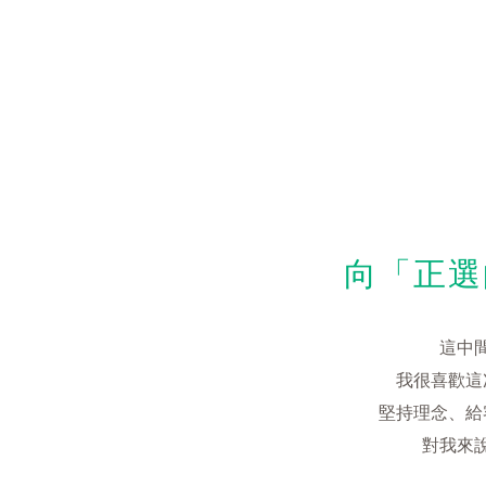
向「正選
這中
我很喜歡這
堅持理念、給
對我來