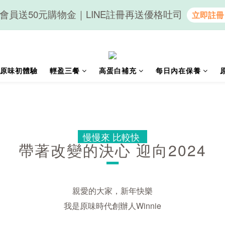
會員送50元購物金｜LINE註冊再送優格吐司
隨心享受｜貝果任選6組$899
隨心享受｜貝果任選6組$899
原味初體驗
輕盈三餐
高蛋白補充
每日內在保養
慢慢來 比較快
帶著改變的決心 迎向2024
－
親愛的大家，新年快樂
我是原味時代創辦人Winnie