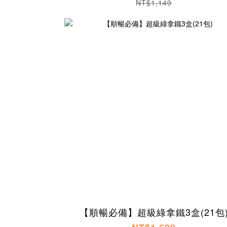
NT$1,149
【順暢必備】超級綠拿鐵3盒(21包