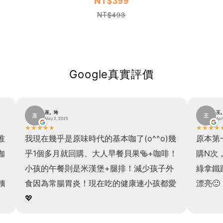
NT$399
NT$493
Google真實評價
巫。玲
王
巫
王
May 2, 2025
Apr
★
★
★
★
★
★
★
★
★
推
我現在幾乎是原味時代的基本咖了(o^^o)幾
原本第
咖
乎1個多月就回購、大人早餐貝果🥯+咖啡！
購N次
小孩的午餐則是米漢堡+腿排！減少孩子外
綠拿鐵
麵
食因為常腸胃炎！現在吃的健康連小孩都愛
漂亮🙂
💖