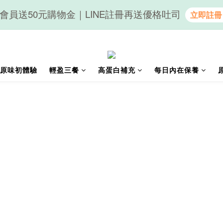
隨心享受｜貝果任選6組$899
隨心享受｜貝果任選6組$899
原味初體驗
輕盈三餐
高蛋白補充
每日內在保養