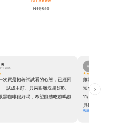
NT$699
NT$840
。筠
林。
林
il 11, 2025
November 19, 2024
★
★
★
★
★
★
一次買是抱著試試看的心態，已經回
雞塊真的超級超級超
，一試成主顧。貝果跟雞塊超好吃，
知名速食好吃！！於是乎
›
跟黑咖啡很好喝，希望能越吃越喝越
11/11直接下單買六
貝果也是，關於飲食控
閱讀更多
上天派來讓我解饞的
擔！！實在是太開心