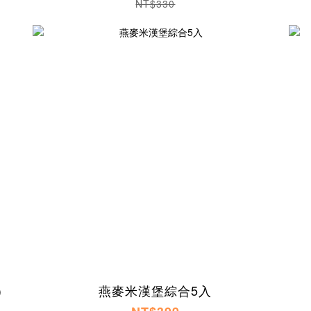
NT$330
)
燕麥米漢堡綜合5入