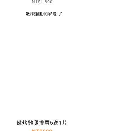
NT$1,800
嫩烤雞腿排買5送1片