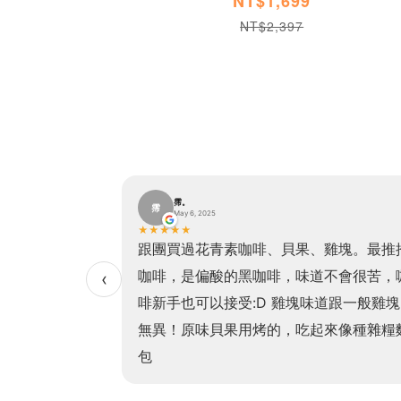
NT$1,699
NT$2,397
霈。
霈
May 6, 2025
★
★
★
★
★
貝果加熱方便、口
跟團買過花青素咖啡、貝果、雞塊。最推
非常有飽足感且吃
咖啡，是偏酸的黑咖啡，味道不會很苦，
‹
！（我最愛的是高
啡新手也可以接受:D 雞塊味道跟一般雞塊
常非常濃郁，老少
無異！原味貝果用烤的，吃起來像種雜糧
！
包