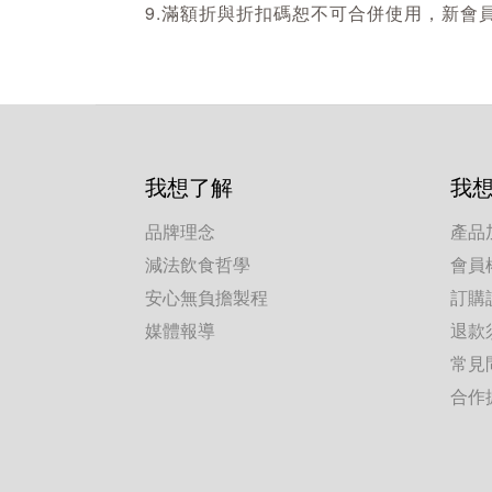
9.滿額折與折扣碼恕不可合併使用，新會員
我想了解
我
品牌理念
產品
減法飲食哲學
會員
安心無負擔製程
訂購
媒體報導
退款
常見
合作