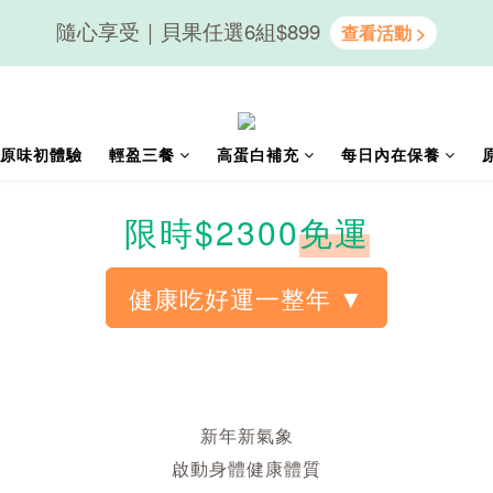
隨心享受｜貝果任選6組$899
隨心享受｜貝果任選6組$899
會員送50元購物金｜LINE註冊再送優格吐司
原味初體驗
輕盈三餐
高蛋白補充
每日內在保養
隨心享受｜貝果任選6組$899
限時$2300
免運
新年新氣象
啟動身體健康體質