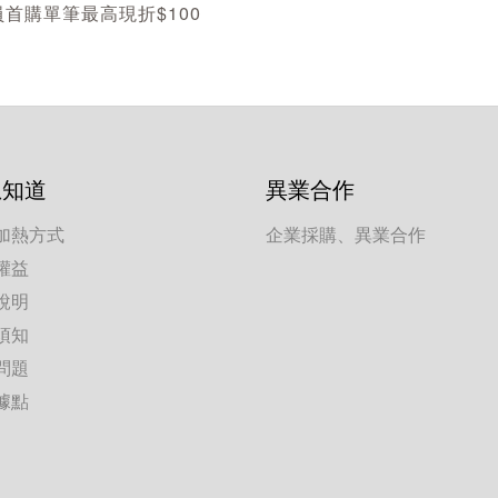
首購單筆最高現折$100
想知道
異業合作
加熱方式
企業採購、異業合作
權益
說明
須知
問題
據點