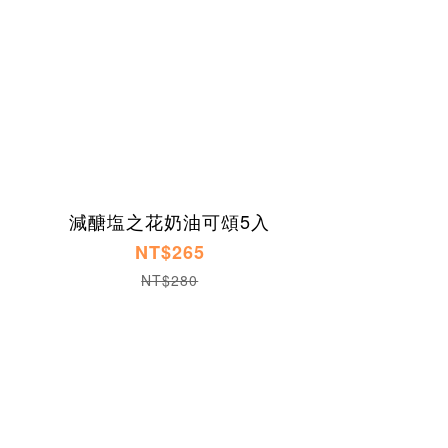
減醣塩之花奶油可頌5入
NT$265
NT$280