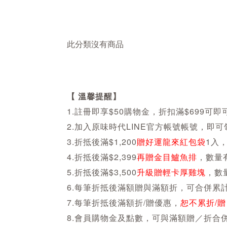
此分類沒有商品
【 溫馨提醒】
1.註冊即享$50購物金，折扣滿$699可即
2.加入原味時代LINE官方帳號帳號，即
3.折抵後滿$1,200
贈好運龍來紅包袋
1入
4.折抵後滿$2,399
再贈金目鱸魚排
，數量
5.折抵後滿$3,500
升級贈輕卡厚雞塊
，數
6.每筆折抵後滿額贈與滿額折，可合併累
7.每筆折抵後滿額折/贈優惠，
恕不累折/贈
8.會員購物金及點數，可與滿額贈／折合