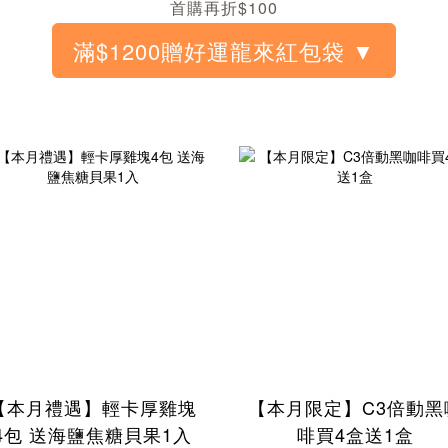
首購再折$100
【本月禮遇】輕卡厚雞塊
【本月限定】C3倍動黑
4包 送海鹽焦糖貝果1入
啡買4盒送1盒