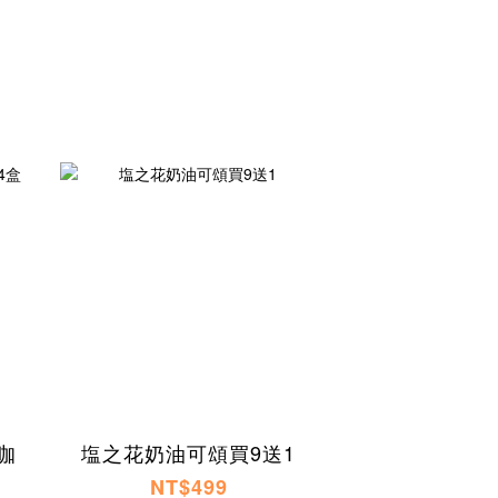
咖
塩之花奶油可頌買9送1
NT$499