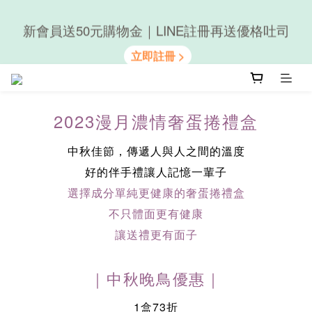
新會員送50元購物金｜LINE註冊再送優格吐司
隨心享受｜貝果任選6組$899
隨心享受｜貝果任選6組$899
prev
2023漫月濃情奢蛋捲禮盒
中秋佳節，傳遞人與人之間的溫度
好的伴手禮讓人記憶一輩子
選擇成分單純更健康的奢蛋捲禮盒
不只體面更有健康
讓送禮更有面子
｜中秋晚鳥優惠｜
1盒73折