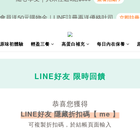
隨心享受｜貝果任選6組$899
會員送50元購物金｜LINE註冊再送優格吐司
隨心享受｜貝果任選6組$899
原味初體驗
輕盈三餐
高蛋白補充
每日內在保養
LINE好友 限時回饋
恭喜您獲得
LINE好友 隱藏折扣碼【 me 】
可複製折扣碼，於結帳頁面輸入