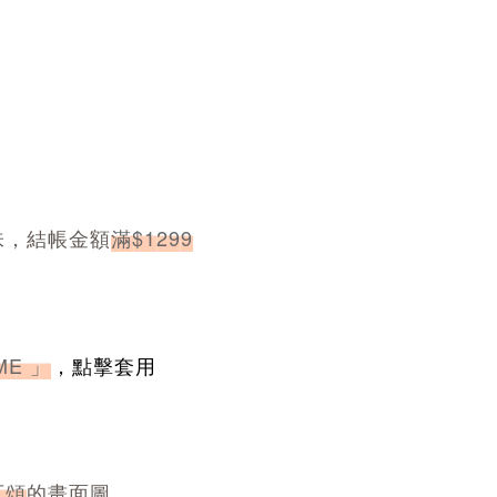
味，結帳金額
滿$1299
ME 」
，點擊套用
可頌
的畫面圖