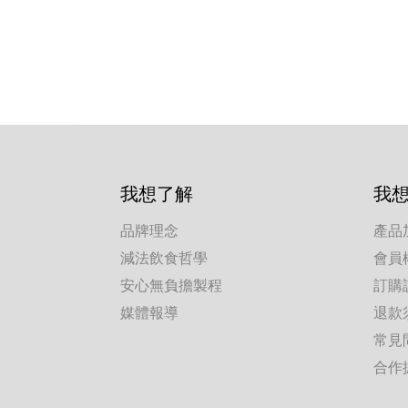
我想了解
我
品牌理念
產品
減法飲食哲學
會員
安心無負擔製程
訂購
媒體報導
退款
常見
合作