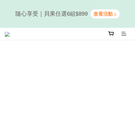
隨心享受｜貝果任選6組$899
隨心享受｜貝果任選6組$899
新會員送50元購物金｜LINE註冊再送優格吐司
隨心享受｜貝果任選6組$899