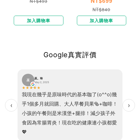
NT$699
NT$493
NT$840
加入購物車
加入購物車
Google真實評價
巫。玲
巫
王
May 2, 2025
★
★
★
★
★
★
★
★
最推推
我現在幾乎是原味時代的基本咖了(o^^o)幾
原本
苦，咖
乎1個多月就回購、大人早餐貝果🥯+咖啡！
購N
‹
›
雞塊
小孩的午餐則是米漢堡+腿排！減少孩子外
綠拿
雜糧麵
食因為常腸胃炎！現在吃的健康連小孩都愛
漂亮
💖