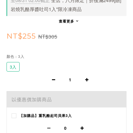
至
08/31 02:00
截止
全店，八月限定｜折後滿2499[贈]
岩燒乳酪厚醬吐司1入*限冷凍商品
查看更多
NT$255
NT$305
顏色
: 3入
3入
以優惠價加購商品
【加購品】重乳酪起司貝果3入