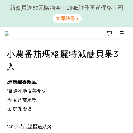
隨心享受｜貝果任選6組$899
隨心享受｜貝果任選6組$899
小農番茄瑪格麗特減醣貝果3
入
\清爽鹹香新品/
*嚴選在地友善食材
-聖女番茄果乾
-新鮮九層塔
*40小時低溫慢速烘烤