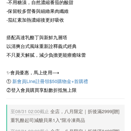
-不用糖漬，自然濃縮番茄的酸甜
-保留較多營養與細緻果肉纖維
-茄紅素加熱濃縮後更好吸收
搭配高達乳酪丁與新鮮九層塔
以清爽台式風味重新詮釋義式經典
不只夏天解膩，減少負擔更能療癒味蕾
✨會員優惠，馬上使用⟶
① 
新會員Line註冊領$50購物金+首購禮
②登入會員購買享點數折抵無上限
至
08/31 02:00
截止
全店，八月限定｜折後滿2999[贈]
重乳酪起司減醣貝果1入*限冷凍商品