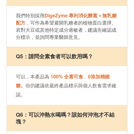
​我​們特別​採用​
DigeZyme 專利消化​酵素＋無乳糖​
配方
，​可作​為​希望​避開乳糖者​的​植物​蛋白選擇。
若對​大豆​或​其他特定​成分過敏者，​建議先​確認成
分​標示，並​詢問專業醫師​​意見。
Q5：請問​全​素​食者​可以​飲用​嗎？​
可以，​本​產品​為​ ​
100% ​全​素​可食
、
​0添​加精緻
糖。
但​仍建議​依​最​終​產品​標示​與個人​飲食​需求​確
認。
Q6：可以​沖熱​水​喝嗎？​該如何​沖泡​才​不​結
塊？