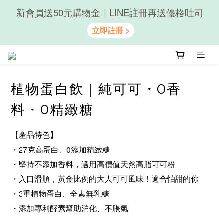
隨心享受｜貝果任選6組$899
隨心享受｜貝果任選6組$899
植物蛋白飲｜純可可・0香
料・0精緻糖
【​產品​特色​】
・27克​高蛋白、​0添​加精緻​糖
​・堅持​不​添​加香料，​選用​高價值​天然​高脂​可​可​粉​
・入口​滑順，​黃金​比例​的​大人​可​可​風味！適合​怕甜​的​你
・3重​植物​蛋白、​全素​無乳糖
・添​加專利酵素​幫助​消化、​不脹​氣