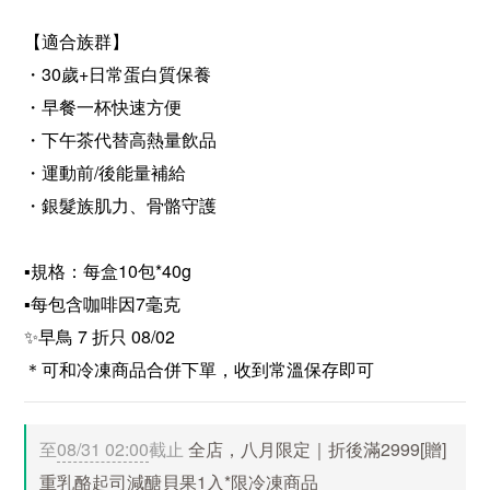
【適​合族群】
・30歲+日常​蛋白質​保養​
​・早餐​一杯​快速方​便
​・下午​茶​代​替​高​熱量​飲品​
・運​動前/後​能量​補​給​
​・銀​髮族​肌力、骨骼守護
▪️​規格​：​每​盒​10​包*​40​g
▪️​每包含咖啡因7毫克
✨早鳥 7 折只 08/02
＊可和冷凍商品合併下單，收到常溫保存即可
至
08/31 02:00
截止
全店，八月限定｜折後滿2999[贈]
重乳酪起司減醣貝果1入*限冷凍商品