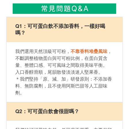
Q1：​可​可​蛋白飲​不​添加香料，​一​樣​好​喝
嗎？
我們選用​天然​頂級​可​可粉，
不靠​香料​堆疊風味
，
不斷​調整​植物​蛋白與​可​可​粉​比例，
在​蛋白質​含
量、​整體口​感、​可​可​風味​之​間​取得​美味平衡。
入​口​香醇滑順，​尾韻散發淡淡迷人堅果香。
＊我​們​堅持​「原、​減、​加」​研發​原則：​不添加香
料、​無防​腐劑，​且​不​使用​阿斯巴甜​等​人​工甜味
劑。
Q2：可可蛋白飲會很甜嗎？