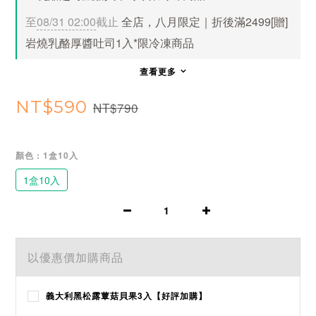
至
08/31 02:00
截止
全店，八月限定｜折後滿2499[贈]
岩燒乳酪厚醬吐司1入*限冷凍商品
查看更多
NT$590
NT$790
顏色
: 1盒10入
1盒10入
以優惠價加購商品
義大利黑松露蕈菇貝果3入【好評加購】