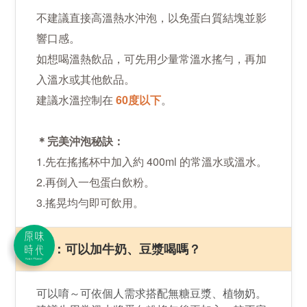
不​建議​直接​高溫​熱水沖泡，​以免​蛋白質結塊並影
響口感。​
如​想​喝溫熱​飲品，​可​先​用​少量​常​溫​水​搖勻，​再​加
入​溫水​或​其他​飲品。
建議​水溫​控制​在​
6​0度​以下
。​
＊​完​美​沖泡​秘訣：
1.先​在​搖搖杯中​加入​約 ​400m​l ​的​常溫水​或​溫水。​
2.再​倒入​一​包蛋​白飲粉。​
3.搖​晃均​勻即​可​飲用。
Q7：可以加牛奶、豆漿喝嗎？
可以唷～可依個人需求​搭配無糖​豆漿、​植物奶。
立即購買