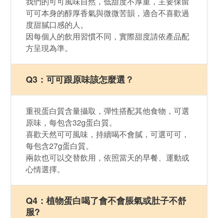
我們的可​可​風味​自然，​低甜度​不​厚重，主要​保留​
可​可​本身​的醇厚​香氣​與微微​苦韻，​適合​不​喜歡​過
度​甜​膩口感​的​人。
因每個人的飲用習慣不同，實際​甜度​請​依產品​配
方​呈現為準。
Q3：可可跟原味該怎麼選？
重視​蛋白質​含量攝取，彈性搭配其他食物​，​可選​
原味，每包含3​2g蛋白質。
喜歡​天然​可​可​風味，​持續喝不會膩，​可選​可​可，
每包含27g蛋白質。
兩款​也​可以​交替​飲用，​依照​當天​的​早餐、​運動​或​
心情​選擇。
Q4：植物​蛋白喝​了​會不​會脹氣​或​肚子​不​舒
服?