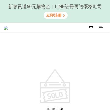
新會員送50元購物金｜LINE註冊再送優格吐司
隨心享受｜貝果任選6組$899
隨心享受｜貝果任選6組$899
此活動已下架