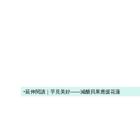
‣延伸閱讀｜芋見美好——減醣貝果應援花蓮