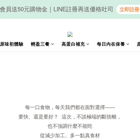
會員送50元購物金｜LINE註冊再送優格吐司
隨心享受｜貝果任選6組$899
隨心享受｜貝果任選6組$899
原味初體驗
輕盈三餐
高蛋白補充
每日內在保養
每一口食物，每天我們都在面對選擇——
要快、還是要好？ 這次，不談極端的斷捨離，
也不強調什麼不能吃
從減少加工、多一點真食材