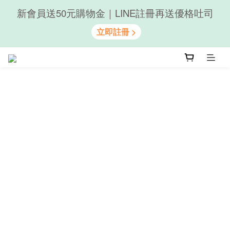
新會員送50元購物金｜LINE註冊再送優格吐司
隨心享受｜貝果任選6組$899
隨心享受｜貝果任選6組$899