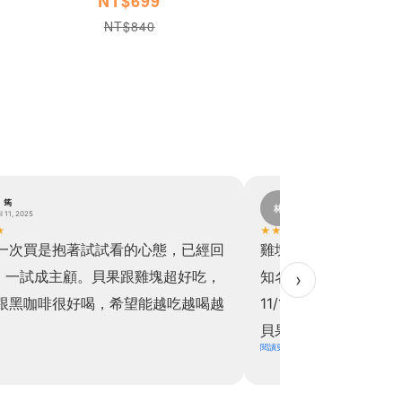
NT$699
NT$840
。筠
林。
林
il 11, 2025
November 19, 2024
★
★
★
★
★
★
一次買是抱著試試看的心態，已經回
雞塊真的超級超級超
，一試成主顧。貝果跟雞塊超好吃，
知名速食好吃！！於是乎
›
跟黑咖啡很好喝，希望能越吃越喝越
11/11直接下單買六
貝果也是，關於飲食控
閱讀更多
上天派來讓我解饞的
擔！！實在是太開心