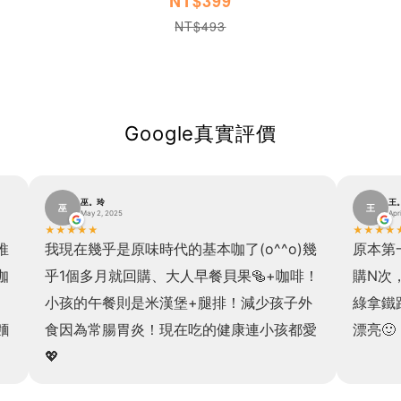
NT$399
NT$493
Google真實評價
巫。玲
王
巫
王
May 2, 2025
Apr
★
★
★
★
★
★
★
★
★
推
我現在幾乎是原味時代的基本咖了(o^^o)幾
原本第
咖
乎1個多月就回購、大人早餐貝果🥯+咖啡！
購N次
小孩的午餐則是米漢堡+腿排！減少孩子外
綠拿鐵
麵
食因為常腸胃炎！現在吃的健康連小孩都愛
漂亮🙂
💖