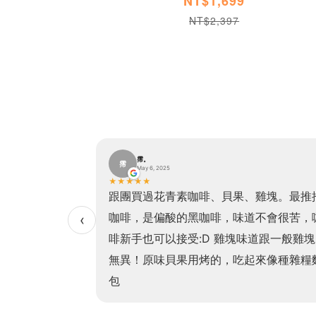
NT$1,699
NT$2,397
霈。
霈
May 6, 2025
★
★
★
★
★
貝果加熱方便、口
跟團買過花青素咖啡、貝果、雞塊。最推
非常有飽足感且吃
咖啡，是偏酸的黑咖啡，味道不會很苦，
‹
！（我最愛的是高
啡新手也可以接受:D 雞塊味道跟一般雞塊
常非常濃郁，老少
無異！原味貝果用烤的，吃起來像種雜糧
！
包