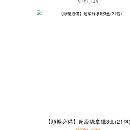
NT$1,149
【順暢必備】超級綠拿鐵3盒(21包