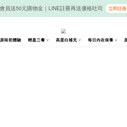
會員送50元購物金｜LINE註冊再送優格吐司
隨心享受｜貝果任選6組$899
隨心享受｜貝果任選6組$899
原味初體驗
輕盈三餐
高蛋白補充
每日內在保養