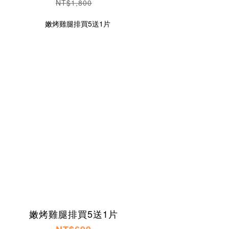
NT$1,800
嫩烤雞腿排買5送1片