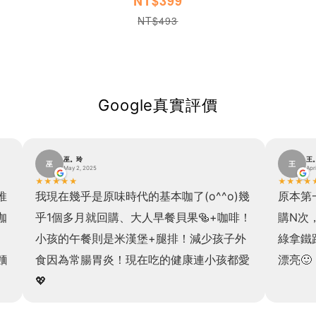
NT$399
NT$493
Google真實評價
王。筠
林
王
林
April 11, 2025
Nov
★
★
★
★
★
★
★
★
★
幾
原本第一次買是抱著試試看的心態，已經回
雞塊真
！
購N次，一試成主顧。貝果跟雞塊超好吃，
知名速
外
綠拿鐵跟黑咖啡很好喝，希望能越吃越喝越
11/
愛
漂亮🙂
貝果也
閱讀更多
上天派
擔！！