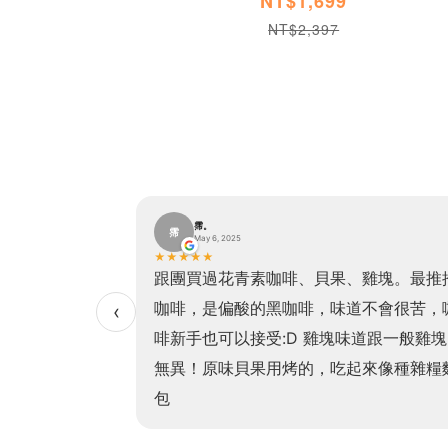
NT$1,699
NT$2,397
巫。玲
巫
May 2, 2025
★
★
★
★
★
果、雞塊。最推推
我現在幾乎是原味時代的基本咖了(o^^o)
味道不會很苦，咖
乎1個多月就回購、大人早餐貝果🥯+咖啡
‹
塊味道跟一般雞塊
小孩的午餐則是米漢堡+腿排！減少孩子
吃起來像種雜糧麵
食因為常腸胃炎！現在吃的健康連小孩都
💖