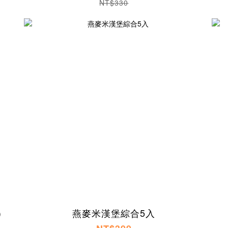
NT$330
)
燕麥米漢堡綜合5入