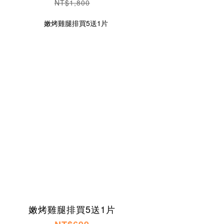
NT$1,800
嫩烤雞腿排買5送1片