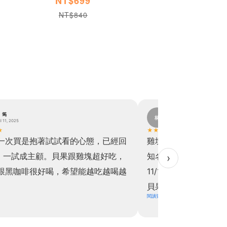
NT$699
NT$840
。
頌。吠
頌
ember 19, 2024
November 2, 2024
★
★
★
★
★
★
的超級超級超級好吃，小孩們覺得比
第二次回購👍貝果吃
食好吃！！於是乎，11/1下單二，
負擔也沒有
›
11直接下單買六送二！！！一次滿足！！
是，關於飲食控制的我，這個🥯根本
來讓我解饞的，熱量減低，吃了不負
實在是太開心認識你們，我最近常常