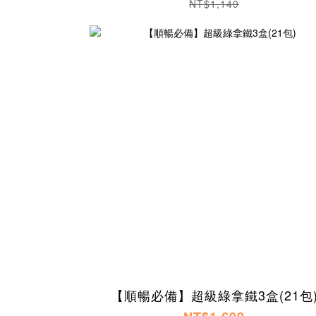
NT$1,149
【順暢必備】超級綠拿鐵3盒(21包