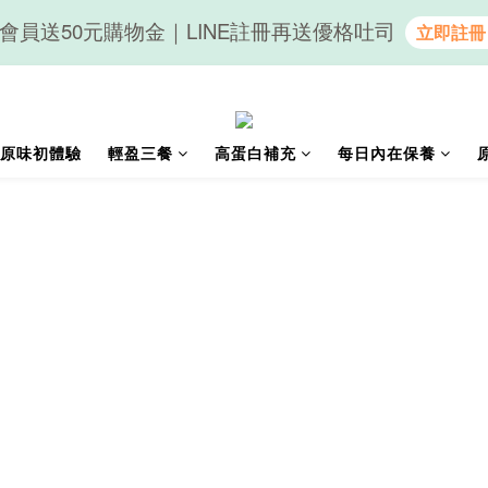
會員送50元購物金｜LINE註冊再送優格吐司
隨心享受｜貝果任選6組$899
隨心享受｜貝果任選6組$899
原味初體驗
輕盈三餐
高蛋白補充
每日內在保養