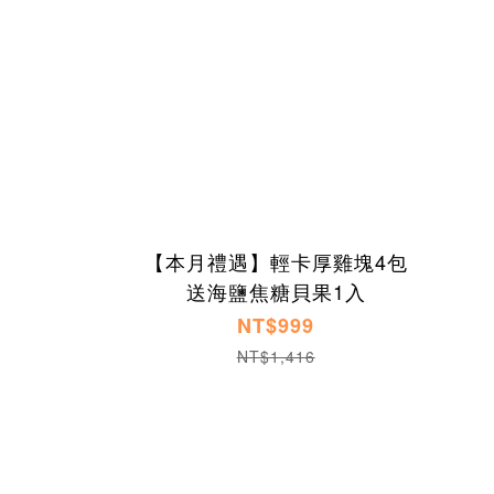
【本月禮遇】輕卡厚雞塊4包
送海鹽焦糖貝果1入
NT$999
NT$1,416