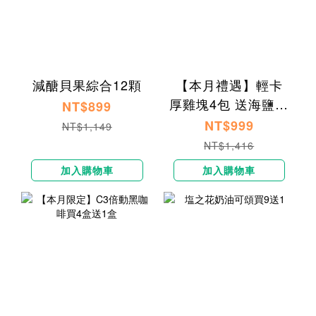
減醣貝果綜合12顆
【本月禮遇】輕卡
厚雞塊4包 送海鹽焦
NT$899
糖貝果1入
NT$999
NT$1,149
NT$1,416
加入購物車
加入購物車