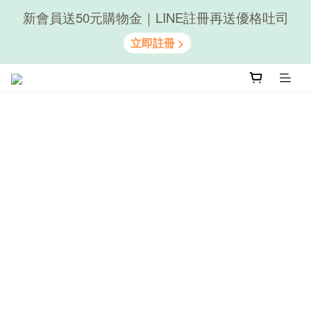
新會員送50元購物金｜LINE註冊再送優格吐司
隨心享受｜貝果任選6組$899
隨心享受｜貝果任選6組$899