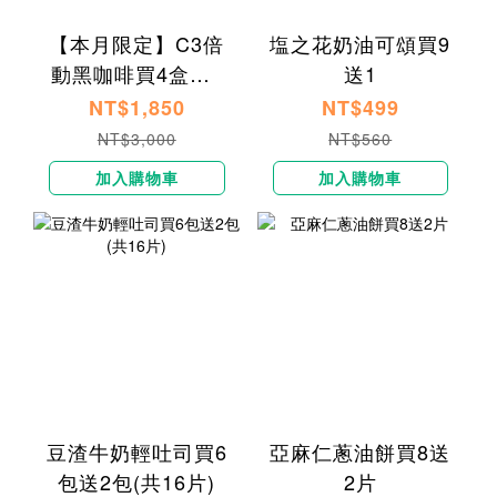
【本月限定】C3倍
塩之花奶油可頌買9
動黑咖啡買4盒送1
送1
盒
NT$1,850
NT$499
NT$3,000
NT$560
加入購物車
加入購物車
豆渣牛奶輕吐司買6
亞麻仁蔥油餅買8送
包送2包(共16片)
2片