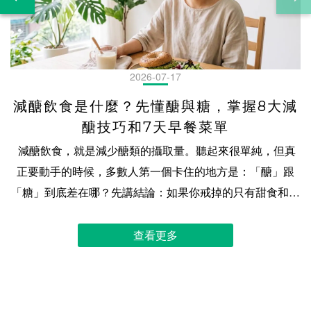
2026-07-17
減醣飲食是什麼？先懂醣與糖，掌握8大減
醣技巧和7天早餐菜單
減醣飲食，就是減少醣類的攝取量。聽起來很單純，但真正要動手的時候，多數人第一個卡住的地方是：「醣」跟「糖」到底差在哪？先講結論：如果你戒掉的只有甜食和手搖飲，那叫減糖，不叫減醣。飯、麵、麵包這些一點都不甜的東西，才是大宗。這篇會先把這兩個字分乾淨，再談 8 個可以馬上用的減醣技巧，最後給你一份 7 天早餐菜單。 目錄減醣飲食是什麼？先分清楚「醣」和「糖」減醣飲食與低碳飲食的差別？減醣的好處是什麼？減醣要怎麼做？8 大技巧一次掌握減醣食物有哪些？減醣主食替換對照減醣早餐一週菜單怎麼配減醣新手最常誤會的三件事關於減醣，大家最常問的 9 件事減醣飲食｜加入社群，發現更多減醣的技巧 減醣飲食是什麼？先分清楚「醣」和「糖」「醣」是所有碳水化合物的總稱，「糖」只是其中的一小類。兩個字差一筆，範圍差很多：減糖只動到那一小類，減醣要連飯麵一起算進來。 減醣飲食的基本概念先說一件可能有點意外的事：「減醣飲食」不是政府認定的正式名詞。 翻遍衛福部國民健康署的《每日飲食指南》，你會找到「全穀雜糧類」，也會找到「添加糖」，但找不到「減醣飲食」這四個字的定義，更沒有規定要減到多少才算數。所以你在網路上看到的減醣說法，從溫和到嚴格都有，彼此還常常對不起來。這不是誰在亂講，是這個詞本來就沒有一把公定的尺。 政府給的是另一種東西：一個均衡飲食的參考範圍。 三大營養素佔一天總熱量的建議比例 蛋白質 10% ~ 20%｜脂質 20% ~ 30%｜醣類（碳水化合物）50% ~ 60% 資料來源：衛生福利部國民健康署《每日飲食指南手冊》（107 年 10 月第二版） 這個範圍的適用對象是一般成人。如果你有特殊需求，這篇文章不能取代醫師或營養師給你的建議。 「糖」不是只有吃起來甜的那些官方對「糖」的判定不是看甜度，是看結構：食藥署在營養標示的規範裡把「糖」定義為單醣與雙醣的總和。你在營養標示上看到的「糖」那一欄，算的就是它們。 大部分的糖確實嚐得出甜味，所以一講到糖，多數人想到的是甜點、含糖飲料、蛋糕餅乾。這個直覺大致沒錯，但它有漏洞。 乳糖就是那個漏洞。 牛奶喝起來不像糖水，可是乳糖是雙醣，在標示上一樣要算進「糖」那一欄。甜度只是線索，不是判定的依據。還有一件事知道的人不多：營養標示上沒有「添加糖」這一欄。 標示的「糖」把天然就有的（牛奶裡的乳糖、水果裡的果糖）和製作時加進去的混在同一個數字裡。而國健署《國民飲食指標》建議「不宜超過總熱量 10%」的，指的是額外加進去的那些。 換句話說，光看標示上的「糖」，看不出添加糖有多少。 「醣」是所有碳水化合物的總稱「醣」的範圍比「糖」大得多。食藥署的定義很直接：碳水化合物，即醣類，指總碳水化合物。 換句話說，「醣」是一個大圈，「糖」只是圈裡的一小塊。這個圈裡還有澱粉。飯、麵、麵包、地瓜、馬鈴薯，這些吃起來一點都不甜的東西，全都是醣。連膳食纖維也在圈裡，只是纖維的熱量以每公克 2 大卡計，跟其他碳水的 4 大卡不同。 把大圈小圈的關係擺出來，「減糖」和「減醣」的差別就清楚了： 減的是什麼主要對付減糖圈裡那一小塊甜食、含糖飲料，特別是添加糖減醣整個圈連澱粉一起算進來，減的是總碳水化合物的量 所以「我沒吃甜食」和「我有減醣」是兩回事。甜食只是那一小塊，飯麵才是大宗。這也是為什麼有些人戒了手搖飲，一整天吃進去的醣量卻沒有降多少。三餐的飯麵完全沒動。 分清楚這兩個字之後，下一個問題自然就來了：那減醣跟低碳，又差在哪？ 減醣飲食與低碳飲食的差別？ 兩種都在減碳水，差別是你需要多精確。減醣通常先從含糖飲料和精緻澱粉下手，不設硬性的每日克數；低碳會給自己一個每天的碳水額度，總量要記帳。 減醣和低碳，差在哪裡？先說一件會讓人有點意外的事：這兩個詞，沒有一個是政府認定的正式名詞。 跟「減醣飲食」一樣，「低碳飲食」在台灣的政府官方文件裡也找不到定義，沒有規定碳水要壓到多少才算數。網路上流傳的各種克數標準，來源多半是國外的書籍、社群或研究，彼此並不一致。所以下面講的是大致的分野，不是公定標準。 減醣通常是「往下調」：先把含糖飲料、甜點、精緻澱粉的比重減下來，主食吃少一點或換掉一部分，多半不設一個硬性的每日克數。低碳通常是「設上限」：給自己一個每天的碳水額度，吃什麼可以彈性，但總量要記帳。所以低碳的人比較常在算克數，減醣的人比較常在做選擇。 真正的差別不在數字，在你需要多精確。減醣可以憑判斷做，低碳需要記錄。 兩種飲食方式比較，怎麼選？ 怎麼做需要記錄嗎難在哪減醣減少精緻糖與精緻澱粉，主食吃少或換掉一部分不一定沒有標準，全靠自己判斷低碳給自己一個每日碳水額度，總量要記帳要三餐都要算，外食最難 怎麼選？我們的建議是先問「你能維持多久」，不是「哪個比較快」。 飲食調整跟運動一樣，做三天的完美方案，效果不會比做三個月的普通方案好。多數人的日常有外食、有應酬、有趕時間的早上，一個需要每餐算克數的方案，在那些日子裡會第一個被放棄。 所以如果你是第一次調整，從減醣開始通常最實際：它容錯高，一餐沒做到不會歸零。等你對自己吃了什麼有感覺了，再決定要不要往更嚴格的方向走。 減醣的好處是什麼？減醣真正在調整的，是精緻糖和精緻澱粉在一天裡佔的比重。把它們的位置讓出來之後，蛋白質、蔬菜、好的油脂才有空間進來。 幫助減少精緻糖與精緻澱粉攝取，維持好狀態減醣最直接的作用，是把兩樣東西的份量壓下來：精緻糖和精緻澱粉。 精緻糖就是前面講的添加糖，國健署《國民飲食指標》建議它不宜超過總熱量的 10%。精緻澱粉則是加工程度高、纖維被去掉的那些主食，像白飯、白麵條、白吐司。 這兩樣東西的共同點是它們在一天裡佔餐盤的比例很大，但帶來的營養相對少。一份精緻澱粉和一份全穀，碳水的量可能差不多，但後者還帶著纖維和一些微量營養素。 所以減醣的第一步通常不是「吃更少」，而是「把餐盤的空間讓出來」：少了半碗白飯的空間，可以放一份蛋白質或一盤蔬菜。一天的食量是很接近的，這是一個餐盤空間的分配問題。 搭配蛋白質與膳食纖維，增加飽足感減醣的時候，主食少了，那個餐盤上的空缺，就要有東西補上，不然只是把一餐吃得比較少。 通常補的是兩樣：蛋白質與膳食纖維。 蛋白質的來源是蛋、豆製品、魚、肉類；膳食纖維主要來自非澱粉類的蔬菜、部分全穀，還有豆類。同樣的熱量下，這兩樣東西的體積通常比精緻澱粉大，讓餐盤上的營養比例更高了。 實際的配法很簡單：先看蛋白質夠不夠，再看蔬菜有沒有到一個手掌以上的量，最後才決定主食吃多少。 順序反過來的話，主食會先把位置佔走。 避免加工食品攝取，吃進額外負擔減醣的過程中，有一件事會自然發生：你會開始看成分。 因為要判斷一個東西能不能吃、吃多少，你得先知道它裡面有什麼。而一旦開始看，就會發現很多加工食品除了碳水之外，還帶了不少你沒打算吃的東西：各種糖的別名、油脂、調味。 這不是說加工食品都不能碰。是說當你的判斷依據從「它甜不甜」變成「它裡面有什麼」，選擇會自然往成分單純的方向移動。這個轉變本身，比減掉幾克碳水更有價值。 外食多，避免飲食失控台灣的外食比例高，這是減醣最現實的挑戰：你控制不了廚房料理食物的調理配比，加了多少糖、多少塩、多少調味料，都不知道，也無法掌握。 但外食不代表沒得選。減醣在外食情境下的價值，是它給了你一個簡單的判斷框架：這一餐的主食佔了多少？有沒有蛋白質？蔬菜在哪裡？ 有框架跟沒框架的差別，不在於你能不能吃得完美，而在於你知道自己在做什麼取捨。今天中午吃了一碗麵，晚上就把主食收一點。這是選擇，不是失控。 減醣要怎麼做？8 大技巧一次掌握減醣不必一次到位。從含糖飲料和精緻澱粉開始減，把蛋白質和蔬菜的份量補上，再學會看營養標示。這八個技巧可以一個一個加，不用同時做完。 技巧一：優先減少含糖飲料、甜點與精緻澱粉如果只能做一件事，做這件。 國健署《國民飲食指標》的建議是添加糖不宜超過總熱量的 10%，而含糖飲料和甜點是添加糖最集中的來源。它們的另一個特點是：熱量進來得很快，份量感卻很低。一杯飲料喝完，幾乎沒感覺，但那些碳水已經算進今天了。 精緻澱粉則是量的問題。一碗滷肉飯、一份鍋燒意麵、便當裡那格白飯，在台灣的餐桌上份量都不小，減一點下來，空間馬上出現。 實際做法是排順序，不是全砍：先動含糖飲料（全糖改半糖、半糖改無糖，最容易、感覺最小），再動下午茶那塊蛋糕，最後才處理三餐的主食。反過來做的人多半撐不久，因為主食是三餐的骨幹，一動就影響每一餐。 技巧二：每餐安排足夠的蛋白質主食減下來之後，蛋白質是第一個要補上的。 原因很實際：一餐裡如果只是把飯減半、其他都不動，那就只是吃比較少。蛋白質那一份的體積跟同熱量的精緻澱粉不一樣，占掉的餐盤的營養比例差很多。 來源不必複雜：蛋、豆腐、豆漿、魚、雞胸、里肌都算。判斷方式比記克數實用：看看這一餐裡，蛋白質那一份的大小有沒有到你的一個手掌。 趕時間的時候，能直接吃的蛋白質最有用，這也是為什麼備餐時值得先把蛋白質準備好。像我們的輕卡厚雞塊就是為了這個情境做的：氣炸鍋或烤箱直接加熱，不用處理生肉，早餐和加班的晚餐都能用。 技巧三：主食優先選擇原型或少加工的食物同樣是主食，加工程度不一樣，帶進來的東西也不一樣。 白米和糙米的碳水都不低，但糙米保留了外層的麩皮和胚芽，纖維和微量營養素比白米多。白吐司和全麥麵包的關係也類似。 這裡要小心一個常見的誤解：換成原型或少加工的主食，不代表碳水變少了。糙米飯的碳水不會比白米飯少多少。換的是「同樣的碳水，帶進來的東西比較多」。要減碳水的量，還是得看份量。 技巧四：增加非澱粉類蔬菜並補充足夠水分蔬菜要分兩種看，這件事很多人沒注意到。 非澱粉類蔬菜（葉菜、花椰菜、菇類、瓜類、番茄）碳水低、體積大，是減醣時最好用的填充。澱粉類蔬菜（地瓜、玉米、南瓜、芋頭、馬鈴薯）碳水不低，在飲食分類裡它們其實跟飯麵是同一類。 所以「多吃蔬菜」在減醣飲食中，要講精確一點：多吃的是非澱粉類的那些。地瓜吃多了，等於主食吃多了。 水分則是另一件容易被忽略的事。飲食結構改變的時候，身體的水分和電解質也會跟著調整。這跟減醣本身沒有直接關係，但它會讓你以為不適合「減醣」。 技巧五：蔬菜與蛋白質先吃，含醣主食最後吃這是一個不用改變吃什麼、只改變順序的技巧。 先吃蔬菜和蛋白質、最後才吃主食，好處很直接：當你吃到主食的時候，已經吃了不少東西了，主食的份量自然會收斂。而如果第一口就是飯，很容易在還沒吃到菜之前就吃掉大半碗。 這個技巧最大的價值在外食。你沒辦法要求店家改料理配方，但你可以決定筷子先夾哪一盤。 ⚠️ 這是一個關於份量控制的技巧，它有用的原因單純是「順序影響你最後吃了多少」。 技巧六：學會看懂「營養標示」這是八個技巧裡最值得花時間的一個，因為它是唯一能讓你自己判斷的工具。 包裝食品的營養標示上，跟減醣直接相關的是這幾欄： 欄位它算的是什麼減醣時怎麼看碳水化合物總碳水化合物（即醣類）這才是減醣要看的那一欄糖單醣與雙醣的總和只是碳水裡的一小部分膳食纖維纖維（也算在碳水裡）熱量以每公克 2 大卡計 三個實務重點： 一、每 100 公克 vs 每份，要先看清楚。 標示通常兩種都給，但「每份」的份量是廠商定義的。同樣一包餅乾，有的算一份，有的算三份。比較不同商品時，用「每 100 公克」才是同一把尺。二、「糖」那一欄不等於添加糖。 前面講過，標示上沒有添加糖這一欄，天然的和加進去的混在同一個數字裡。三、成分表按含量排序。 排在越前面的含量越多。如果糖的各種別名（葡萄糖漿、麥芽糊精、蔗糖、果糖）出現在前幾位，那個數字大概不會好看。 技巧七：水果不用戒，掌握種類、份量與食用方式水果有糖，但水果不是甜點。 種類：不同水果的碳水密度差很多。芭樂、番茄、莓果類相對低；香蕉、荔枝、龍眼、芒果相對高。這不是「不能吃」的名單，是「同樣一份，量要不一樣」的提醒。份量：國健署《每日飲食指南手冊》有水果類的每日建議份數與一份的大小，這是比憑感覺可靠的依據。食用方式：這一項的影響可能比前兩項都大。整顆吃 > 打成果汁。 打成汁之後纖維被破壞、體積變小，很容易一次喝下三顆的量，而你不會一次吃三顆。 技巧八：準備成分單純、方便取得的備用點心減醣最常失敗的時刻，不是在餐桌上，是在餓了但手邊沒東西的那個當下。 那個當下人不會做最好的選擇，只會做最快的選擇。所以與其考驗意志力，不如先把選擇準備好：家裡、辦公室抽屜、包包裡，放一個成分單純、不用處理就能吃的東西。 判斷標準有兩個：成分表短（看得懂裡面是什麼）、不用準備（撕開就能吃，或幾分鐘能加熱好）。超商就買得到的無糖豆漿、茶葉蛋、小包裝無調味堅果都符合；反過來說，餅乾、麵包櫃裡的甜麵包、含糖優酪乳雖然也很快，但它們解決的是嘴饞不是餓。 我們的減醣貝果也是為了這個痛點而設計的：不用退冰，微波加熱1分鐘就能吃，成分表透明，用料天然，你也看得懂，也安心。至於它在早餐怎麼搭？繼續看下去，等下就為你介紹。 減醣食物有哪些？減醣主食替換對照主食不必戒，是換成更好的選擇就可以！白飯可以換成花椰菜米或混入全穀，麵條有蒟蒻麵和豆製麵，麵包則要看配方裡的碳水總量。每一種的口感與代價都不一樣。 白飯可以換成哪些選擇？用花椰菜米減醣？白飯的替換有三條路，代價各不相同。 一、換成全穀（糙米、五穀米、藜麥混飯）。碳水沒有變少多少，換的是纖維和口感。優點是最容易接受，缺點是它解決的不是「量」的問題。二、混一半（白飯和花椰菜米各半，或飯和豆類各半）。這是實務上最常見的做法，因為它保留了「在吃飯」的感覺，量卻真的降下來了。三、整碗換成花椰菜米。 碳水降最多，但口感差最遠。它是花椰菜，不是飯。多數人的問題不是不知道這招，是撐不過第三天。 麵條的替換選項？麵條的替換選項比白飯多，因為麵的形狀比較好模仿。常見的有這四種：蒟蒻麵：碳水極低，但口感偏彈、幾乎沒有麵味。它是蒟蒻，不是麵。蛋白麵：用高蛋白粉或大豆蛋白取代部分麵粉，碳水比一般麵條低、蛋白質高。這一類在台灣越來越好買，超市和網購都有。全麥麵：跟糙米飯一樣，換的是纖維不是量。 選的時候要先決定你在意什麼：要碳水降最多，蒟蒻麵；要口感最接近一般麵條，全麥麵；要同時把蛋白質那一格一起補上，就選蛋白麵。 麵包可以換成哪些選擇？麵包這一類最需要小心，因為「看起來很營養」和「碳水真的比較低」是兩件事。 全麥麵包、雜糧麵包、歐式麵包，這些名字給人的印象是負擔較輕，但它們的碳水未必比白吐司低多少。麵包的碳水來自麵粉，而換麵粉的種類不等於換掉碳水。真正會影響總碳水的是配方（用了什麼粉、加了多少糖）和份量（一個多大）。 所以判斷麵包只有一個可靠方法：看營養標示的碳水化合物那一欄，用每 100 公克比。 名字、顏色、賣相都不能當依據。 而這時，喜歡吃麵包，但因為要減醣，那減醣貝果就是最好的選項之一！但一樣要看標示，因為市面上減醣貝果品牌眾多，不能因為名字裡有「減醣」就跳過這一步，如何選出真的減醣、用料天然，又能吃得飽，最重要是美味優先，若要研究試吃又是一門辛苦的功課。但原味時代的減醣貝果，直接符合條件，就是不用再額外做功課的推薦選項！ 減醣早餐一週菜單怎麼配早餐要減醣，難的不是知識是時間。固定幾個能重複的組合，一份蛋白質加一份蔬菜加一份控制過碳水的主食，配好一次就能用一週。 減醣早餐，首選「減醣貝果」想吃得滿足，又希望少一點負擔？減醣貝果以保留麵包Q彈嚼勁，再透過加入大豆纖維(豆渣)來取代部分麵粉，來調整降低醣類含量，每顆都減少碳水 30%、減少熱量 20%。讓你在享受 10 多種人氣口味與Q彈鬆軟口感的同時，也能更輕鬆安排每天的飲食。無論搭配雞胸肉、蛋、酪梨或生菜沙拉，都能快速完成一份營養均衡的早餐，兼顧美味、飽足感與便利，為一天注入滿滿活力。 減醣早餐，一週菜單推薦原則只有一個：每天都是「一份主食＋一份蛋白質＋一份蔬菜」。 主食這一格我們就用減醣貝果，因為在你生活中，不用花力氣、不用再研究做功課的最佳選項之一：冰箱拿出來，不用退冰 直接加熱就能吃。而口味換著吃，就能開心吃一週的關鍵。 減醣貝果口味蛋白質蔬菜週一原味麥香減醣貝果水煮蛋 2 顆小番茄一把週二奶油香蒜減醣貝果無糖豆漿 1 杯生菜沙拉（油醋）週三小農番茄瑪格麗特減醣貝果雞胸肉片夾進貝果的生菜週四重乳酪起司減醣貝果水煮蛋 2 顆燙青菜週五墨西哥辣椒減醣貝果荷包蛋 2 顆涼拌小黃瓜週六紫心地瓜減醣貝果無糖希臘優格酪梨或生菜週日惡魔可可減醣貝果蛋 2 顆＋嫩豆腐炒蔬菜一盤 怎麼換口味： 鹹的那幾天（奶油香蒜、小農番茄瑪格麗特、墨西哥辣椒、重乳酪起司）適合切開夾蛋和生菜，當三明治吃；甜的那幾天（惡魔可可、紫心地瓜、蜜香蘋果紅茶、藍莓優格丁）直接吃就好，蛋白質配旁邊的豆漿或優格。週五排墨西哥辣椒更爽快。一週吃到第五天最容易懈怠，重口味的那顆放在這裡。 三個實務提醒： 紫心地瓜那天要注意：貝果本身就是主食，不要再另外配地瓜或玉米。蔬菜是最容易被跳過的一格，也是最該守住的。前一晚先洗好切好，隔天成功率差很多。這是起點不是規定。 七顆全換成你愛的那一種也可以，只是第四天你大概會想換。 配了一週之後，接下來談幾個新手最常踩的坑。 減醣新手最常誤會的三件事三個最常見的誤會：以為減醣就是不吃澱粉、只看營養標示的「糖」不看總碳水、以及覺得減醣一定很麻煩。前兩個是定義沒搞清楚，第三個是方法問題。 把「不吃澱粉」當成減醣這是最常見的一個，而且它會讓人吃得比原本更糟。 減醣減的是總醣量，澱粉只是其中的一部分。所以「戒掉澱粉」不等於「減醣成功」。如果戒了飯，卻改喝含糖飲料、多吃水果、多喝奶茶，總醣量可能一點都沒降。 反過來也一樣：主食完全不吃，並不會讓效果加倍。 主食是一天裡最好控制、也最容易計算的一格。把它整個砍掉之後，剩下的那些（醬料、飲料、水果、加工食品裡的糖）反而更難掌握。 「不吃澱粉」聽起來像是更努力的版本，實際上是把一個好控制的變數換成一堆不好控制的變數。 只看「糖」不看「總碳水」這個誤會的成因很好理解：營養標示上有一欄明明白白寫著「糖」，看它最直覺。 但前面講過，那一欄只算單醣與雙醣，澱粉不在裡面。所以一個「糖 0 公克」的商品，碳水化合物那一欄可能是 40 公克。它不甜，但它是醣。 減醣要看的是碳水化合物那一欄，不是糖那一欄。 這句話值得記起來，因為市面上「無糖」「零糖」的訴求很多，而它們講的都是那一小塊。 減醣菜單太麻煩，不容易維持？這個不是誤會，是真的。而且它是減醣最大的失敗原因。不是不知道怎麼做，是做不下去。 麻煩來自三個地方：要想（今天吃什麼）、要備（買、洗、切、煮）、要算（這個能不能吃、吃多少）。 三個裡面，「要想」最容易解決：固定幾個組合，重複用。 前面那份一週菜單的重點不是那七天有多豐富，而是它的結構只有一種：一份主食、一份蛋白質、一份蔬菜。結構固定之後，決策成本就掉下來了。 「要備」的解法是先把最卡的那一格準備好。多數人卡在蛋白質和主食（要煮），蔬菜反而好處理。這也是我們做貝果和雞塊的原因：把最卡的那兩格變成不用準備。 「要算」則會隨著時間自己變簡單。前兩週最累，因為每樣東西都要查；查過的東西不用查第二次。 把誤會清掉之後，剩下的是大家最常問的那些具體問題。 關於減醣，大家最常問的 9 件事減醣外食怎麼吃？先決定主食那一格，其他跟著調整。 外食沒辦法改配方，但幾乎每一餐都給你選主食的權力：飯可以要半碗，麵可以少一點，便當的飯可以不吃完。主食這一格通常是一餐裡最大、也最好調整的那一塊，先處理它。 剩下的藏在看不見的地方：勾芡、醬料、糖醋、照燒、蜜汁，這些難免都有含糖。同一道菜，清炒和糖醋差很多。 實務上最好用的三家：自助餐（自己夾，蔬菜和蛋白質都好挑，是外食減醣的最強選項）、便當店（跟老闆說「飯少一點」就好，多數店家都願意）、火鍋（湯底選昆布或清湯，避開餃類與火鍋料）。 最難的是羹湯、燴飯、炒麵、鍋燒意麵這類「主食和醬料綁在一起」的品項。勾芡本身就是澱粉，你沒辦法把它挑掉。滷肉飯和牛肉麵也是硬仗：主食就是那一碗，減了就沒了。 上班趕時間，減醣怎麼吃？趕時間的時候人不會做最好的選擇，只會做最快的選擇。 所以這題的答案不在「怎麼選」，在「前一天做了什麼」。 三個實際做法：前一晚把蔬菜洗切好（早上的成敗多半在這格）、手邊常備能直接吃的蛋白質（水煮蛋、無糖豆漿、能快速加熱的肉品）、主食選能放的。 我們的減醣貝果和輕卡厚雞塊就是為了這個情境做的：不用退冰，幾分鐘能加熱好，這份如果沒準備，其他兩份再好也撐不住。 適合減醣的族群？這篇談的是一般成人的日常飲食調整。 如果你平常外食比例高、精緻糖和精緻澱粉吃得不少、想把飲食結構調整得均衡一點，那減醣是一個容錯高、好上手的起點。它不需要記帳，一餐沒做到也不會歸零。 如果你已經在做低碳、而且做得下去，那不必往回退。方法沒有高下，能維持的才有意義。 不適合減醣的族群？有特殊需求的族群，飲食調整請先問過醫師或營養師。 減醣容易吃不飽怎麼辦？先檢查是不是只做了「減」，沒做「補」。 最常見的狀況是：飯減半了，其他都沒動。那一餐的總量少了，份量感當然就少了。 補的順序是蛋白質優先，蔬菜其次。 蛋白質那一份的大小到你的一個手掌，蔬菜到一個手掌以上，這兩格先放滿，主食那格自然就少了。 還有兩個常被忽略的：吃太快（份量感需要時間，狼吞虎嚥時大腦來不及跟上）和水喝太少（口渴常被誤認成餓）。 如果補了、也慢慢吃了，還是餓，那可能是減太快了。減醣不是比賽，從減四分之一碗飯開始，比一次砍半更容易走得久。 減醣食物不好吃？這題要老實回答：有些真的不好吃。 花椰菜米不是飯，蒟蒻麵不是麵，這是物理現實，換個講法也不會變。 而原味時代的研發原則是美味優先：一個東西如果看起來減醣減很多，但沒人想吃第二次的話，那就沒有解決問題。所以我們做減醣貝果的時候，除了重視原料天然、減少吃進去的負擔外，也努力研發 10 多種人氣口味，致力於讓貝果美味好吃。像是甜系的藍莓優格丁和鹹系的小農番茄瑪格麗特，都是客人吃了喜歡，不斷回購的選擇！ 白飯不甜，為什麼是含醣食物？因為「甜」不是判定的依據，結構才是。 白飯的主要成分是澱粉，而澱粉是碳水化合物的一種，也就是醣。它在標示上不會出現在「糖」那一欄（那欄只算單醣與雙醣），但它結結實實算在「碳水化合物」那一欄裡。 換句話說：白飯不甜，跟白飯含醣，這兩件事完全不衝突。 甜度是舌頭的感覺，含不含醣是結構的問題。 這也是為什麼「我沒吃甜的」不能當成「我沒吃醣」的理由。 地瓜、玉米、南瓜算不算澱粉？算。而且在飲食分類裡，它們跟白飯是同一類。 國健署《每日飲食指南手冊》把它們歸在「全穀雜糧類」，也就是主食那一格，不是蔬菜那一格。所以一頓飯裡如果有飯又有地瓜，那是兩份主食，不是一份主食加一份蔬菜。 這件事常常被誤會，因為它們長得像蔬菜、也常出現在菜的位置。芋頭、馬鈴薯、蓮藕、豌豆仁也是同樣的情況。 它們不是不能吃。比起白飯，它們多半帶著更多纖維。要調整的是份量的認知：它出現的時候，主食那一格要跟著減。 減醣飲食，要一直持續嗎？這是個人選擇，不是指引，所以沒有標準答案。 「減醣飲食」沒有規定的期程，也沒有「做滿幾週就完成」這回事。它比較像一組飲食習慣的調整方向，而不是一個有終點的過程。 我們的看法是：與其問「要做多久」，不如問「哪些部分你願意一直做」。 實務上，多數人最後留下來的不是最嚴格的那些做法，而是最不費力的那幾個：像是主食換成減醣貝果、蔬菜多一點、飲料改無糖。這幾件事不需要意志力，久了就是習慣。至於花椰菜米那種需要天天忍耐的，通常留不下來，那也沒關係。 能一直做的，才會有意義；做不下去的，做多久都會回去。 減醣飲食｜加入社群，發現更多減醣的技巧減醣這件事，一個人做最難的不是知識，是沒有人可以問。 我們有一個減醣社群，裡面有人在分享今天的早餐怎麼配、哪家外食可以吃、哪個做法撐不過三天。這些東西不會出現在任何一篇文章裡，因為它們太細、太日常，但那正是真的在做的人需要的。 歡迎加入，一起把這件事變得簡單一點。 >> 立即加入社群，把減醣變成你的美好生活！ 除此之外，還有減醣必備的「減醣貝果」，這裡有「新客」的優惠，[ 點擊這裡立即看 ]！ 讓減醣生活輕鬆實現！ 更多資訊在這裡： ‣ 來逛逛｜原味時代貝果 ‣ 加入｜原味時代 LINE 官方帳號 ‣ 加入｜原味時代 LINE VIP寵粉社群
查看更多