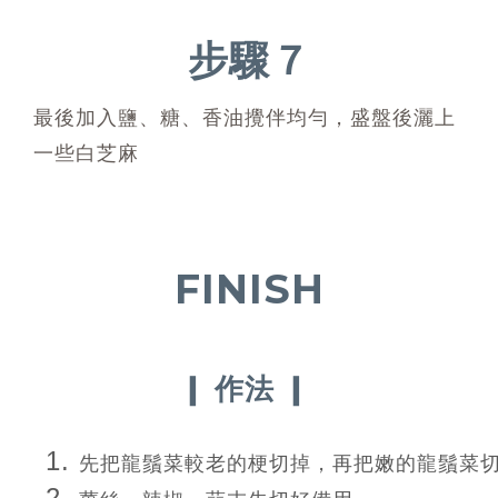
步驟７
最後加入鹽、糖、香油攪伴均勻，盛盤後灑上
一些白芝麻
FINISH
❙
❙
作法
先把龍鬚菜較老的梗切掉，再把嫩的龍鬚菜