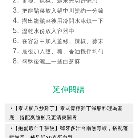
薑絲、辣椒、蒜末先切好備用
把龍鬚菜放入鍋中川燙約一分鐘
撈出龍鬚菜後用冷開水冰鎮一下
瀝乾水份放入容器中
在容器中加入薑絲、辣椒、蒜末
最後加入鹽、糖、香油攪伴均勻
盛盤後灑上一些白芝麻
延伸閱讀
‣【泰式櫛瓜炒雞丁】泰式青檸雞丁減醣料理為基
底，搭配爽脆櫛瓜更清爽開胃
‣【抱蛋蝦仁千張餃】彈牙多汁台南無毒蝦，搭配蓬
鬆嫩蛋，補足近30克蛋白質