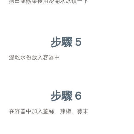
撈出龍鬚菜後用冷開水冰鎮一下
步驟５
瀝乾水份放入容器中
步驟６
在容器中加入薑絲、辣椒、蒜末