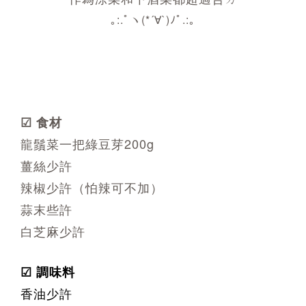
｡:.ﾟヽ(*´∀`)ﾉﾟ.:｡
☑ 食材
龍鬚菜一把綠豆芽200g
薑絲少許
辣椒少許（怕辣可不加）
蒜末些許
白芝麻少許
☑
調味料
香油少許