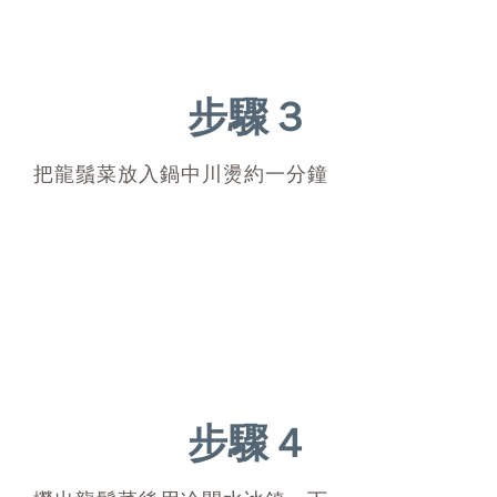
步驟３
把龍鬚菜放入鍋中川燙約一分鐘
步驟４