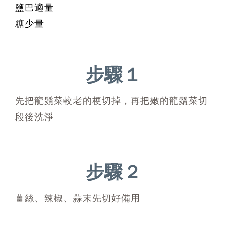
鹽巴適量
糖少量
步驟１
先把龍鬚菜較老的梗切掉，再把嫩的龍鬚菜切
段後洗淨
步驟２
薑絲、辣椒、蒜末先切好備用