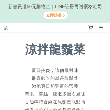
新會員送50元購物金｜LINE註冊再送優格吐司
隨心享受｜貝果任選6組$899
隨心享受｜貝果任選6組$899
涼拌龍鬚菜
夏日炎炎，這個最對味
最喜歡吃的就是龍鬚菜
嫩脆爽口和豐富的營養
蒜末、薑絲、辣椒多層次風味
香油獨特香氣在尾韻畫龍點睛
作為涼菜和下酒菜都超適合ㄉ