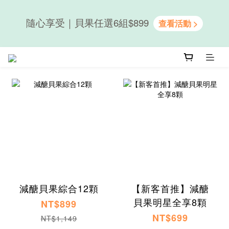
隨心享受｜貝果任選6組$899
隨心享受｜貝果任選6組$899
新會員送50元購物金｜LINE註冊再送優格吐司
隨心享受｜貝果任選6組$899
減醣貝果綜合12顆
【新客首推】減醣
貝果明星全享8顆
NT$899
NT$699
NT$1,149