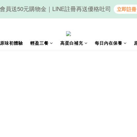
會員送50元購物金｜LINE註冊再送優格吐司
隨心享受｜貝果任選6組$899
隨心享受｜貝果任選6組$899
原味初體驗
輕盈三餐
高蛋白補充
每日內在保養