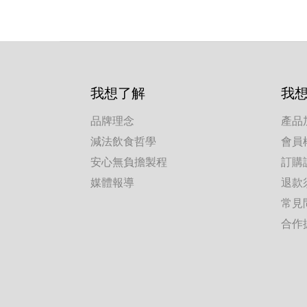
我想了解
我
品牌理念
產品
減法飲食哲學
會員
安心無負擔製程
訂購
媒體報導
退款
常見
合作