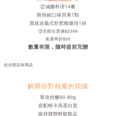
②減醣料理14餐
附熱銷口味貝果7顆
買就送義式舒肥雞腿排1份
③
全館任選滿$2399
免運再折$50
數量有限，隨時提前完贈
此分類沒有商品
解開你對熱量的煩惱
幫你控醣60-80g
搭配輕卡高蛋白質
維持體態輕鬆飽足