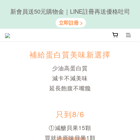
新會員送50元購物金｜LINE註冊再送優格吐司
隨心享受｜貝果任選6組$899
隨心享受｜貝果任選6組$899
補給蛋白質美味新選擇
少油高蛋白質
減卡不減美味
延長飽腹不嘴饞
只到8/6
①減醣貝果15顆
買就
送原味貝果
1顆