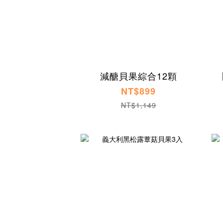
減醣貝果綜合12顆
NT$899
NT$1,149