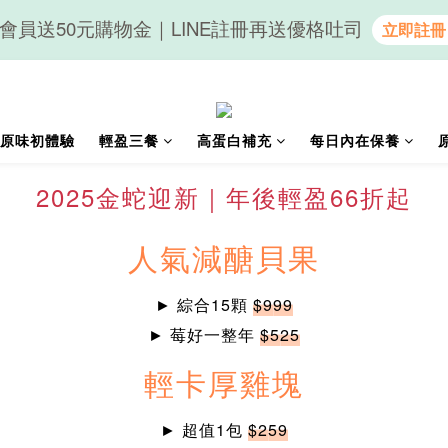
會員送50元購物金｜LINE註冊再送優格吐司
隨心享受｜貝果任選6組$899
隨心享受｜貝果任選6組$899
原味初體驗
輕盈三餐
高蛋白補充
每日內在保養
2025金蛇迎新｜年後輕盈66折起
人氣減醣貝果
► 綜合15顆
$999
► 莓好一整年
$525
輕卡厚雞塊
► 超值1包
$259