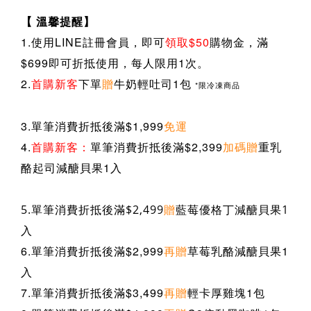
【 溫馨提醒】
1.使用LINE註冊會員，即可
領取$50
購物金，滿
$699即可折抵使用，每人限用1次。
2.
首購新客
下單
贈
牛奶輕吐司1包
*限冷凍商品
3.
單筆消費折抵後滿$1,999
免運
4.
首購新客：
單筆消費折抵後滿$2,399
加碼贈
重乳
酪起司減醣貝果1入
藍莓優格丁減醣貝果
5.
單筆消費折抵後滿$2,499
贈
1
入
6.單筆消費折抵後滿$2,999
再贈
草莓乳酪減醣貝果​
1
入
7.單筆消費折抵後滿$3,499
再贈
輕卡厚雞塊
1包