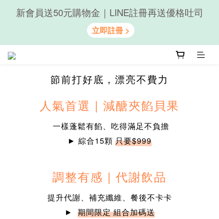
新會員送50元購物金｜LINE註冊再送優格吐司
隨心享受｜貝果任選6組$899
隨心享受｜貝果任選6組$899
節前打好底，漂亮不費力
人氣首選 | 減醣夾餡貝果
一樣蓬鬆有餡、吃得滿足不負擔
► 綜合15顆
只要$999
調整有感
| 代謝飲品
提升代謝、補充纖維、餐後不卡卡
►
期間限定 組合加碼送