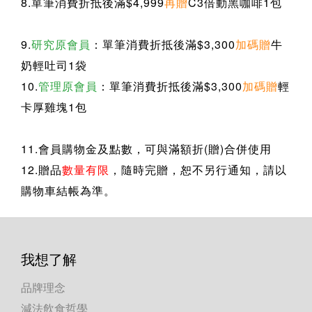
8.單筆消費折抵後滿$4,999
再贈
C3倍動黑咖啡
1包
9.
研究原會員
：單筆消費折抵後滿$3,300
加碼贈
牛
奶輕吐司1袋
10.
管理原會員
：
單筆消費折抵後滿$3,300
加碼贈
輕
卡厚雞塊1包
11.
會員購物金及點數，可與滿額折(贈)合併使用
12.
贈品
數量有限
，隨時完贈，恕不另行通知，請以
購物車結帳為準
。
我想了解
品牌理念
減法飲食哲學