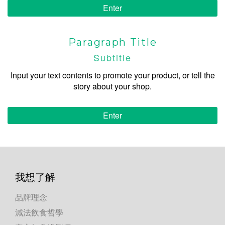
Enter
Paragraph Title
Subtitle
Input your text contents to promote your product, or tell the
story about your shop.
Enter
我想了解
品牌理念
減法飲食哲學