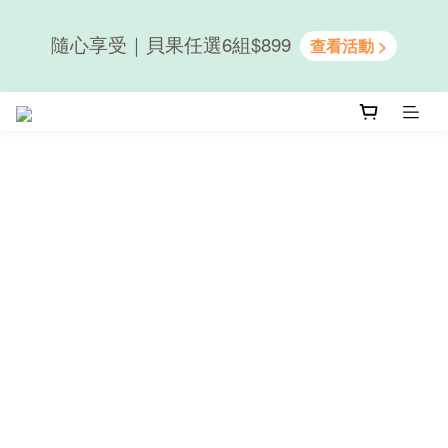
隨心享受｜貝果任選6組$899
隨心享受｜貝果任選6組$899
新會員送50元購物金｜LINE註冊再送優格吐司
隨心享受｜貝果任選6組$899