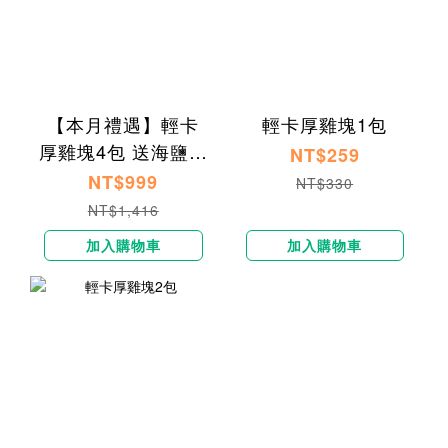
【本月禮遇】輕卡
輕卡厚雞塊1包
厚雞塊4包 送海鹽焦
NT$259
糖貝果1入
NT$999
NT$330
NT$1,416
加入購物車
加入購物車