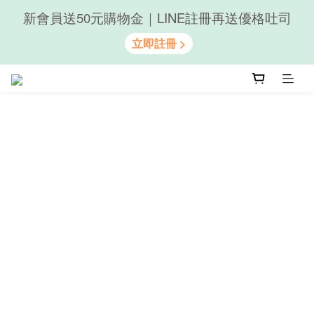
新會員送50元購物金｜LINE註冊再送優格吐司
隨心享受｜貝果任選6組$899
隨心享受｜貝果任選6組$899