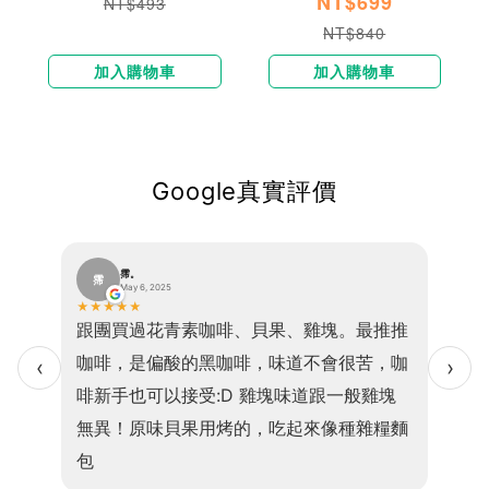
NT$699
NT$493
NT$840
加入購物車
加入購物車
Google真實評價
霈。
霈
巫
May 6, 2025
★
★
★
★
★
★
★
★
便、口
跟團買過花青素咖啡、貝果、雞塊。最推推
我現在
感且吃
咖啡，是偏酸的黑咖啡，味道不會很苦，咖
乎1
‹
›
的是高
啡新手也可以接受:D 雞塊味道跟一般雞塊
小孩
，老少
無異！原味貝果用烤的，吃起來像種雜糧麵
食因
包
💖