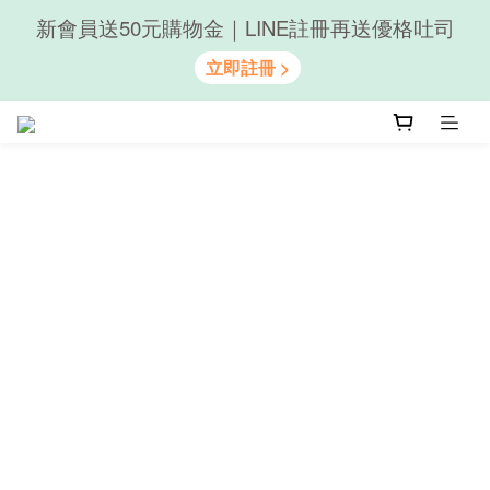
新會員送50元購物金｜LINE註冊再送優格吐司
隨心享受｜貝果任選6組$899
隨心享受｜貝果任選6組$899