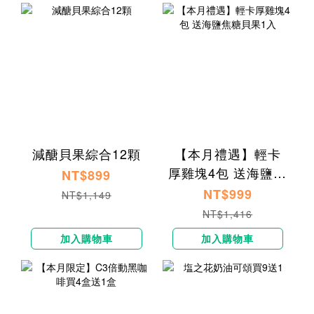
減醣貝果綜合12顆
【本月禮遇】輕卡
厚雞塊4包 送海鹽焦
NT$899
糖貝果1入
NT$999
NT$1,149
NT$1,416
加入購物車
加入購物車