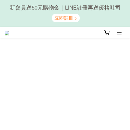
新會員送50元購物金｜LINE註冊再送優格吐司
隨心享受｜貝果任選6組$899
隨心享受｜貝果任選6組$899