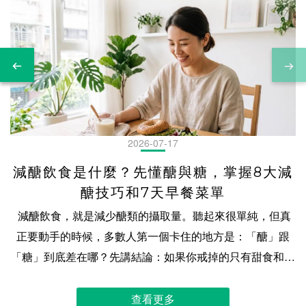
2026-07-17
減醣飲食是什麼？先懂醣與糖，掌握8大減
醣技巧和7天早餐菜單
減醣飲食，就是減少醣類的攝取量。聽起來很單純，但真正要動手的時候，多數人第一個卡住的地方是：「醣」跟「糖」到底差在哪？先講結論：如果你戒掉的只有甜食和手搖飲，那叫減糖，不叫減醣。飯、麵、麵包這些一點都不甜的東西，才是大宗。這篇會先把這兩個字分乾淨，再談 8 個可以馬上用的減醣技巧，最後給你一份 7 天早餐菜單。 目錄減醣飲食是什麼？先分清楚「醣」和「糖」減醣飲食與低碳飲食的差別？減醣的好處是什麼？減醣要怎麼做？8 大技巧一次掌握減醣食物有哪些？減醣主食替換對照減醣早餐一週菜單怎麼配減醣新手最常誤會的三件事關於減醣，大家最常問的 9 件事減醣飲食｜加入社群，發現更多減醣的技巧 減醣飲食是什麼？先分清楚「醣」和「糖」「醣」是所有碳水化合物的總稱，「糖」只是其中的一小類。兩個字差一筆，範圍差很多：減糖只動到那一小類，減醣要連飯麵一起算進來。 減醣飲食的基本概念先說一件可能有點意外的事：「減醣飲食」不是政府認定的正式名詞。 翻遍衛福部國民健康署的《每日飲食指南》，你會找到「全穀雜糧類」，也會找到「添加糖」，但找不到「減醣飲食」這四個字的定義，更沒有規定要減到多少才算數。所以你在網路上看到的減醣說法，從溫和到嚴格都有，彼此還常常對不起來。這不是誰在亂講，是這個詞本來就沒有一把公定的尺。 政府給的是另一種東西：一個均衡飲食的參考範圍。 三大營養素佔一天總熱量的建議比例 蛋白質 10% ~ 20%｜脂質 20% ~ 30%｜醣類（碳水化合物）50% ~ 60% 資料來源：衛生福利部國民健康署《每日飲食指南手冊》（107 年 10 月第二版） 這個範圍的適用對象是一般成人。如果你有特殊需求，這篇文章不能取代醫師或營養師給你的建議。 「糖」不是只有吃起來甜的那些官方對「糖」的判定不是看甜度，是看結構：食藥署在營養標示的規範裡把「糖」定義為單醣與雙醣的總和。你在營養標示上看到的「糖」那一欄，算的就是它們。 大部分的糖確實嚐得出甜味，所以一講到糖，多數人想到的是甜點、含糖飲料、蛋糕餅乾。這個直覺大致沒錯，但它有漏洞。 乳糖就是那個漏洞。 牛奶喝起來不像糖水，可是乳糖是雙醣，在標示上一樣要算進「糖」那一欄。甜度只是線索，不是判定的依據。還有一件事知道的人不多：營養標示上沒有「添加糖」這一欄。 標示的「糖」把天然就有的（牛奶裡的乳糖、水果裡的果糖）和製作時加進去的混在同一個數字裡。而國健署《國民飲食指標》建議「不宜超過總熱量 10%」的，指的是額外加進去的那些。 換句話說，光看標示上的「糖」，看不出添加糖有多少。 「醣」是所有碳水化合物的總稱「醣」的範圍比「糖」大得多。食藥署的定義很直接：碳水化合物，即醣類，指總碳水化合物。 換句話說，「醣」是一個大圈，「糖」只是圈裡的一小塊。這個圈裡還有澱粉。飯、麵、麵包、地瓜、馬鈴薯，這些吃起來一點都不甜的東西，全都是醣。連膳食纖維也在圈裡，只是纖維的熱量以每公克 2 大卡計，跟其他碳水的 4 大卡不同。 把大圈小圈的關係擺出來，「減糖」和「減醣」的差別就清楚了： 減的是什麼主要對付減糖圈裡那一小塊甜食、含糖飲料，特別是添加糖減醣整個圈連澱粉一起算進來，減的是總碳水化合物的量 所以「我沒吃甜食」和「我有減醣」是兩回事。甜食只是那一小塊，飯麵才是大宗。這也是為什麼有些人戒了手搖飲，一整天吃進去的醣量卻沒有降多少。三餐的飯麵完全沒動。 分清楚這兩個字之後，下一個問題自然就來了：那減醣跟低碳，又差在哪？ 減醣飲食與低碳飲食的差別？ 兩種都在減碳水，差別是你需要多精確。減醣通常先從含糖飲料和精緻澱粉下手，不設硬性的每日克數；低碳會給自己一個每天的碳水額度，總量要記帳。 減醣和低碳，差在哪裡？先說一件會讓人有點意外的事：這兩個詞，沒有一個是政府認定的正式名詞。 跟「減醣飲食」一樣，「低碳飲食」在台灣的政府官方文件裡也找不到定義，沒有規定碳水要壓到多少才算數。網路上流傳的各種克數標準，來源多半是國外的書籍、社群或研究，彼此並不一致。所以下面講的是大致的分野，不是公定標準。 減醣通常是「往下調」：先把含糖飲料、甜點、精緻澱粉的比重減下來，主食吃少一點或換掉一部分，多半不設一個硬性的每日克數。低碳通常是「設上限」：給自己一個每天的碳水額度，吃什麼可以彈性，但總量要記帳。所以低碳的人比較常在算克數，減醣的人比較常在做選擇。 真正的差別不在數字，在你需要多精確。減醣可以憑判斷做，低碳需要記錄。 兩種飲食方式比較，怎麼選？ 怎麼做需要記錄嗎難在哪減醣減少精緻糖與精緻澱粉，主食吃少或換掉一部分不一定沒有標準，全靠自己判斷低碳給自己一個每日碳水額度，總量要記帳要三餐都要算，外食最難 怎麼選？我們的建議是先問「你能維持多久」，不是「哪個比較快」。 飲食調整跟運動一樣，做三天的完美方案，效果不會比做三個月的普通方案好。多數人的日常有外食、有應酬、有趕時間的早上，一個需要每餐算克數的方案，在那些日子裡會第一個被放棄。 所以如果你是第一次調整，從減醣開始通常最實際：它容錯高，一餐沒做到不會歸零。等你對自己吃了什麼有感覺了，再決定要不要往更嚴格的方向走。 減醣的好處是什麼？減醣真正在調整的，是精緻糖和精緻澱粉在一天裡佔的比重。把它們的位置讓出來之後，蛋白質、蔬菜、好的油脂才有空間進來。 幫助減少精緻糖與精緻澱粉攝取，維持好狀態減醣最直接的作用，是把兩樣東西的份量壓下來：精緻糖和精緻澱粉。 精緻糖就是前面講的添加糖，國健署《國民飲食指標》建議它不宜超過總熱量的 10%。精緻澱粉則是加工程度高、纖維被去掉的那些主食，像白飯、白麵條、白吐司。 這兩樣東西的共同點是它們在一天裡佔餐盤的比例很大，但帶來的營養相對少。一份精緻澱粉和一份全穀，碳水的量可能差不多，但後者還帶著纖維和一些微量營養素。 所以減醣的第一步通常不是「吃更少」，而是「把餐盤的空間讓出來」：少了半碗白飯的空間，可以放一份蛋白質或一盤蔬菜。一天的食量是很接近的，這是一個餐盤空間的分配問題。 搭配蛋白質與膳食纖維，增加飽足感減醣的時候，主食少了，那個餐盤上的空缺，就要有東西補上，不然只是把一餐吃得比較少。 通常補的是兩樣：蛋白質與膳食纖維。 蛋白質的來源是蛋、豆製品、魚、肉類；膳食纖維主要來自非澱粉類的蔬菜、部分全穀，還有豆類。同樣的熱量下，這兩樣東西的體積通常比精緻澱粉大，讓餐盤上的營養比例更高了。 實際的配法很簡單：先看蛋白質夠不夠，再看蔬菜有沒有到一個手掌以上的量，最後才決定主食吃多少。 順序反過來的話，主食會先把位置佔走。 避免加工食品攝取，吃進額外負擔減醣的過程中，有一件事會自然發生：你會開始看成分。 因為要判斷一個東西能不能吃、吃多少，你得先知道它裡面有什麼。而一旦開始看，就會發現很多加工食品除了碳水之外，還帶了不少你沒打算吃的東西：各種糖的別名、油脂、調味。 這不是說加工食品都不能碰。是說當你的判斷依據從「它甜不甜」變成「它裡面有什麼」，選擇會自然往成分單純的方向移動。這個轉變本身，比減掉幾克碳水更有價值。 外食多，避免飲食失控台灣的外食比例高，這是減醣最現實的挑戰：你控制不了廚房料理食物的調理配比，加了多少糖、多少塩、多少調味料，都不知道，也無法掌握。 但外食不代表沒得選。減醣在外食情境下的價值，是它給了你一個簡單的判斷框架：這一餐的主食佔了多少？有沒有蛋白質？蔬菜在哪裡？ 有框架跟沒框架的差別，不在於你能不能吃得完美，而在於你知道自己在做什麼取捨。今天中午吃了一碗麵，晚上就把主食收一點。這是選擇，不是失控。 減醣要怎麼做？8 大技巧一次掌握減醣不必一次到位。從含糖飲料和精緻澱粉開始減，把蛋白質和蔬菜的份量補上，再學會看營養標示。這八個技巧可以一個一個加，不用同時做完。 技巧一：優先減少含糖飲料、甜點與精緻澱粉如果只能做一件事，做這件。 國健署《國民飲食指標》的建議是添加糖不宜超過總熱量的 10%，而含糖飲料和甜點是添加糖最集中的來源。它們的另一個特點是：熱量進來得很快，份量感卻很低。一杯飲料喝完，幾乎沒感覺，但那些碳水已經算進今天了。 精緻澱粉則是量的問題。一碗滷肉飯、一份鍋燒意麵、便當裡那格白飯，在台灣的餐桌上份量都不小，減一點下來，空間馬上出現。 實際做法是排順序，不是全砍：先動含糖飲料（全糖改半糖、半糖改無糖，最容易、感覺最小），再動下午茶那塊蛋糕，最後才處理三餐的主食。反過來做的人多半撐不久，因為主食是三餐的骨幹，一動就影響每一餐。 技巧二：每餐安排足夠的蛋白質主食減下來之後，蛋白質是第一個要補上的。 原因很實際：一餐裡如果只是把飯減半、其他都不動，那就只是吃比較少。蛋白質那一份的體積跟同熱量的精緻澱粉不一樣，占掉的餐盤的營養比例差很多。 來源不必複雜：蛋、豆腐、豆漿、魚、雞胸、里肌都算。判斷方式比記克數實用：看看這一餐裡，蛋白質那一份的大小有沒有到你的一個手掌。 趕時間的時候，能直接吃的蛋白質最有用，這也是為什麼備餐時值得先把蛋白質準備好。像我們的輕卡厚雞塊就是為了這個情境做的：氣炸鍋或烤箱直接加熱，不用處理生肉，早餐和加班的晚餐都能用。 技巧三：主食優先選擇原型或少加工的食物同樣是主食，加工程度不一樣，帶進來的東西也不一樣。 白米和糙米的碳水都不低，但糙米保留了外層的麩皮和胚芽，纖維和微量營養素比白米多。白吐司和全麥麵包的關係也類似。 這裡要小心一個常見的誤解：換成原型或少加工的主食，不代表碳水變少了。糙米飯的碳水不會比白米飯少多少。換的是「同樣的碳水，帶進來的東西比較多」。要減碳水的量，還是得看份量。 技巧四：增加非澱粉類蔬菜並補充足夠水分蔬菜要分兩種看，這件事很多人沒注意到。 非澱粉類蔬菜（葉菜、花椰菜、菇類、瓜類、番茄）碳水低、體積大，是減醣時最好用的填充。澱粉類蔬菜（地瓜、玉米、南瓜、芋頭、馬鈴薯）碳水不低，在飲食分類裡它們其實跟飯麵是同一類。 所以「多吃蔬菜」在減醣飲食中，要講精確一點：多吃的是非澱粉類的那些。地瓜吃多了，等於主食吃多了。 水分則是另一件容易被忽略的事。飲食結構改變的時候，身體的水分和電解質也會跟著調整。這跟減醣本身沒有直接關係，但它會讓你以為不適合「減醣」。 技巧五：蔬菜與蛋白質先吃，含醣主食最後吃這是一個不用改變吃什麼、只改變順序的技巧。 先吃蔬菜和蛋白質、最後才吃主食，好處很直接：當你吃到主食的時候，已經吃了不少東西了，主食的份量自然會收斂。而如果第一口就是飯，很容易在還沒吃到菜之前就吃掉大半碗。 這個技巧最大的價值在外食。你沒辦法要求店家改料理配方，但你可以決定筷子先夾哪一盤。 ⚠️ 這是一個關於份量控制的技巧，它有用的原因單純是「順序影響你最後吃了多少」。 技巧六：學會看懂「營養標示」這是八個技巧裡最值得花時間的一個，因為它是唯一能讓你自己判斷的工具。 包裝食品的營養標示上，跟減醣直接相關的是這幾欄： 欄位它算的是什麼減醣時怎麼看碳水化合物總碳水化合物（即醣類）這才是減醣要看的那一欄糖單醣與雙醣的總和只是碳水裡的一小部分膳食纖維纖維（也算在碳水裡）熱量以每公克 2 大卡計 三個實務重點： 一、每 100 公克 vs 每份，要先看清楚。 標示通常兩種都給，但「每份」的份量是廠商定義的。同樣一包餅乾，有的算一份，有的算三份。比較不同商品時，用「每 100 公克」才是同一把尺。二、「糖」那一欄不等於添加糖。 前面講過，標示上沒有添加糖這一欄，天然的和加進去的混在同一個數字裡。三、成分表按含量排序。 排在越前面的含量越多。如果糖的各種別名（葡萄糖漿、麥芽糊精、蔗糖、果糖）出現在前幾位，那個數字大概不會好看。 技巧七：水果不用戒，掌握種類、份量與食用方式水果有糖，但水果不是甜點。 種類：不同水果的碳水密度差很多。芭樂、番茄、莓果類相對低；香蕉、荔枝、龍眼、芒果相對高。這不是「不能吃」的名單，是「同樣一份，量要不一樣」的提醒。份量：國健署《每日飲食指南手冊》有水果類的每日建議份數與一份的大小，這是比憑感覺可靠的依據。食用方式：這一項的影響可能比前兩項都大。整顆吃 > 打成果汁。 打成汁之後纖維被破壞、體積變小，很容易一次喝下三顆的量，而你不會一次吃三顆。 技巧八：準備成分單純、方便取得的備用點心減醣最常失敗的時刻，不是在餐桌上，是在餓了但手邊沒東西的那個當下。 那個當下人不會做最好的選擇，只會做最快的選擇。所以與其考驗意志力，不如先把選擇準備好：家裡、辦公室抽屜、包包裡，放一個成分單純、不用處理就能吃的東西。 判斷標準有兩個：成分表短（看得懂裡面是什麼）、不用準備（撕開就能吃，或幾分鐘能加熱好）。超商就買得到的無糖豆漿、茶葉蛋、小包裝無調味堅果都符合；反過來說，餅乾、麵包櫃裡的甜麵包、含糖優酪乳雖然也很快，但它們解決的是嘴饞不是餓。 我們的減醣貝果也是為了這個痛點而設計的：不用退冰，微波加熱1分鐘就能吃，成分表透明，用料天然，你也看得懂，也安心。至於它在早餐怎麼搭？繼續看下去，等下就為你介紹。 減醣食物有哪些？減醣主食替換對照主食不必戒，是換成更好的選擇就可以！白飯可以換成花椰菜米或混入全穀，麵條有蒟蒻麵和豆製麵，麵包則要看配方裡的碳水總量。每一種的口感與代價都不一樣。 白飯可以換成哪些選擇？用花椰菜米減醣？白飯的替換有三條路，代價各不相同。 一、換成全穀（糙米、五穀米、藜麥混飯）。碳水沒有變少多少，換的是纖維和口感。優點是最容易接受，缺點是它解決的不是「量」的問題。二、混一半（白飯和花椰菜米各半，或飯和豆類各半）。這是實務上最常見的做法，因為它保留了「在吃飯」的感覺，量卻真的降下來了。三、整碗換成花椰菜米。 碳水降最多，但口感差最遠。它是花椰菜，不是飯。多數人的問題不是不知道這招，是撐不過第三天。 麵條的替換選項？麵條的替換選項比白飯多，因為麵的形狀比較好模仿。常見的有這四種：蒟蒻麵：碳水極低，但口感偏彈、幾乎沒有麵味。它是蒟蒻，不是麵。蛋白麵：用高蛋白粉或大豆蛋白取代部分麵粉，碳水比一般麵條低、蛋白質高。這一類在台灣越來越好買，超市和網購都有。全麥麵：跟糙米飯一樣，換的是纖維不是量。 選的時候要先決定你在意什麼：要碳水降最多，蒟蒻麵；要口感最接近一般麵條，全麥麵；要同時把蛋白質那一格一起補上，就選蛋白麵。 麵包可以換成哪些選擇？麵包這一類最需要小心，因為「看起來很營養」和「碳水真的比較低」是兩件事。 全麥麵包、雜糧麵包、歐式麵包，這些名字給人的印象是負擔較輕，但它們的碳水未必比白吐司低多少。麵包的碳水來自麵粉，而換麵粉的種類不等於換掉碳水。真正會影響總碳水的是配方（用了什麼粉、加了多少糖）和份量（一個多大）。 所以判斷麵包只有一個可靠方法：看營養標示的碳水化合物那一欄，用每 100 公克比。 名字、顏色、賣相都不能當依據。 而這時，喜歡吃麵包，但因為要減醣，那減醣貝果就是最好的選項之一！但一樣要看標示，因為市面上減醣貝果品牌眾多，不能因為名字裡有「減醣」就跳過這一步，如何選出真的減醣、用料天然，又能吃得飽，最重要是美味優先，若要研究試吃又是一門辛苦的功課。但原味時代的減醣貝果，直接符合條件，就是不用再額外做功課的推薦選項！ 減醣早餐一週菜單怎麼配早餐要減醣，難的不是知識是時間。固定幾個能重複的組合，一份蛋白質加一份蔬菜加一份控制過碳水的主食，配好一次就能用一週。 減醣早餐，首選「減醣貝果」想吃得滿足，又希望少一點負擔？減醣貝果以保留麵包Q彈嚼勁，再透過加入大豆纖維(豆渣)來取代部分麵粉，來調整降低醣類含量，每顆都減少碳水 30%、減少熱量 20%。讓你在享受 10 多種人氣口味與Q彈鬆軟口感的同時，也能更輕鬆安排每天的飲食。無論搭配雞胸肉、蛋、酪梨或生菜沙拉，都能快速完成一份營養均衡的早餐，兼顧美味、飽足感與便利，為一天注入滿滿活力。 減醣早餐，一週菜單推薦原則只有一個：每天都是「一份主食＋一份蛋白質＋一份蔬菜」。 主食這一格我們就用減醣貝果，因為在你生活中，不用花力氣、不用再研究做功課的最佳選項之一：冰箱拿出來，不用退冰 直接加熱就能吃。而口味換著吃，就能開心吃一週的關鍵。 減醣貝果口味蛋白質蔬菜週一原味麥香減醣貝果水煮蛋 2 顆小番茄一把週二奶油香蒜減醣貝果無糖豆漿 1 杯生菜沙拉（油醋）週三小農番茄瑪格麗特減醣貝果雞胸肉片夾進貝果的生菜週四重乳酪起司減醣貝果水煮蛋 2 顆燙青菜週五墨西哥辣椒減醣貝果荷包蛋 2 顆涼拌小黃瓜週六紫心地瓜減醣貝果無糖希臘優格酪梨或生菜週日惡魔可可減醣貝果蛋 2 顆＋嫩豆腐炒蔬菜一盤 怎麼換口味： 鹹的那幾天（奶油香蒜、小農番茄瑪格麗特、墨西哥辣椒、重乳酪起司）適合切開夾蛋和生菜，當三明治吃；甜的那幾天（惡魔可可、紫心地瓜、蜜香蘋果紅茶、藍莓優格丁）直接吃就好，蛋白質配旁邊的豆漿或優格。週五排墨西哥辣椒更爽快。一週吃到第五天最容易懈怠，重口味的那顆放在這裡。 三個實務提醒： 紫心地瓜那天要注意：貝果本身就是主食，不要再另外配地瓜或玉米。蔬菜是最容易被跳過的一格，也是最該守住的。前一晚先洗好切好，隔天成功率差很多。這是起點不是規定。 七顆全換成你愛的那一種也可以，只是第四天你大概會想換。 配了一週之後，接下來談幾個新手最常踩的坑。 減醣新手最常誤會的三件事三個最常見的誤會：以為減醣就是不吃澱粉、只看營養標示的「糖」不看總碳水、以及覺得減醣一定很麻煩。前兩個是定義沒搞清楚，第三個是方法問題。 把「不吃澱粉」當成減醣這是最常見的一個，而且它會讓人吃得比原本更糟。 減醣減的是總醣量，澱粉只是其中的一部分。所以「戒掉澱粉」不等於「減醣成功」。如果戒了飯，卻改喝含糖飲料、多吃水果、多喝奶茶，總醣量可能一點都沒降。 反過來也一樣：主食完全不吃，並不會讓效果加倍。 主食是一天裡最好控制、也最容易計算的一格。把它整個砍掉之後，剩下的那些（醬料、飲料、水果、加工食品裡的糖）反而更難掌握。 「不吃澱粉」聽起來像是更努力的版本，實際上是把一個好控制的變數換成一堆不好控制的變數。 只看「糖」不看「總碳水」這個誤會的成因很好理解：營養標示上有一欄明明白白寫著「糖」，看它最直覺。 但前面講過，那一欄只算單醣與雙醣，澱粉不在裡面。所以一個「糖 0 公克」的商品，碳水化合物那一欄可能是 40 公克。它不甜，但它是醣。 減醣要看的是碳水化合物那一欄，不是糖那一欄。 這句話值得記起來，因為市面上「無糖」「零糖」的訴求很多，而它們講的都是那一小塊。 減醣菜單太麻煩，不容易維持？這個不是誤會，是真的。而且它是減醣最大的失敗原因。不是不知道怎麼做，是做不下去。 麻煩來自三個地方：要想（今天吃什麼）、要備（買、洗、切、煮）、要算（這個能不能吃、吃多少）。 三個裡面，「要想」最容易解決：固定幾個組合，重複用。 前面那份一週菜單的重點不是那七天有多豐富，而是它的結構只有一種：一份主食、一份蛋白質、一份蔬菜。結構固定之後，決策成本就掉下來了。 「要備」的解法是先把最卡的那一格準備好。多數人卡在蛋白質和主食（要煮），蔬菜反而好處理。這也是我們做貝果和雞塊的原因：把最卡的那兩格變成不用準備。 「要算」則會隨著時間自己變簡單。前兩週最累，因為每樣東西都要查；查過的東西不用查第二次。 把誤會清掉之後，剩下的是大家最常問的那些具體問題。 關於減醣，大家最常問的 9 件事減醣外食怎麼吃？先決定主食那一格，其他跟著調整。 外食沒辦法改配方，但幾乎每一餐都給你選主食的權力：飯可以要半碗，麵可以少一點，便當的飯可以不吃完。主食這一格通常是一餐裡最大、也最好調整的那一塊，先處理它。 剩下的藏在看不見的地方：勾芡、醬料、糖醋、照燒、蜜汁，這些難免都有含糖。同一道菜，清炒和糖醋差很多。 實務上最好用的三家：自助餐（自己夾，蔬菜和蛋白質都好挑，是外食減醣的最強選項）、便當店（跟老闆說「飯少一點」就好，多數店家都願意）、火鍋（湯底選昆布或清湯，避開餃類與火鍋料）。 最難的是羹湯、燴飯、炒麵、鍋燒意麵這類「主食和醬料綁在一起」的品項。勾芡本身就是澱粉，你沒辦法把它挑掉。滷肉飯和牛肉麵也是硬仗：主食就是那一碗，減了就沒了。 上班趕時間，減醣怎麼吃？趕時間的時候人不會做最好的選擇，只會做最快的選擇。 所以這題的答案不在「怎麼選」，在「前一天做了什麼」。 三個實際做法：前一晚把蔬菜洗切好（早上的成敗多半在這格）、手邊常備能直接吃的蛋白質（水煮蛋、無糖豆漿、能快速加熱的肉品）、主食選能放的。 我們的減醣貝果和輕卡厚雞塊就是為了這個情境做的：不用退冰，幾分鐘能加熱好，這份如果沒準備，其他兩份再好也撐不住。 適合減醣的族群？這篇談的是一般成人的日常飲食調整。 如果你平常外食比例高、精緻糖和精緻澱粉吃得不少、想把飲食結構調整得均衡一點，那減醣是一個容錯高、好上手的起點。它不需要記帳，一餐沒做到也不會歸零。 如果你已經在做低碳、而且做得下去，那不必往回退。方法沒有高下，能維持的才有意義。 不適合減醣的族群？有特殊需求的族群，飲食調整請先問過醫師或營養師。 減醣容易吃不飽怎麼辦？先檢查是不是只做了「減」，沒做「補」。 最常見的狀況是：飯減半了，其他都沒動。那一餐的總量少了，份量感當然就少了。 補的順序是蛋白質優先，蔬菜其次。 蛋白質那一份的大小到你的一個手掌，蔬菜到一個手掌以上，這兩格先放滿，主食那格自然就少了。 還有兩個常被忽略的：吃太快（份量感需要時間，狼吞虎嚥時大腦來不及跟上）和水喝太少（口渴常被誤認成餓）。 如果補了、也慢慢吃了，還是餓，那可能是減太快了。減醣不是比賽，從減四分之一碗飯開始，比一次砍半更容易走得久。 減醣食物不好吃？這題要老實回答：有些真的不好吃。 花椰菜米不是飯，蒟蒻麵不是麵，這是物理現實，換個講法也不會變。 而原味時代的研發原則是美味優先：一個東西如果看起來減醣減很多，但沒人想吃第二次的話，那就沒有解決問題。所以我們做減醣貝果的時候，除了重視原料天然、減少吃進去的負擔外，也努力研發 10 多種人氣口味，致力於讓貝果美味好吃。像是甜系的藍莓優格丁和鹹系的小農番茄瑪格麗特，都是客人吃了喜歡，不斷回購的選擇！ 白飯不甜，為什麼是含醣食物？因為「甜」不是判定的依據，結構才是。 白飯的主要成分是澱粉，而澱粉是碳水化合物的一種，也就是醣。它在標示上不會出現在「糖」那一欄（那欄只算單醣與雙醣），但它結結實實算在「碳水化合物」那一欄裡。 換句話說：白飯不甜，跟白飯含醣，這兩件事完全不衝突。 甜度是舌頭的感覺，含不含醣是結構的問題。 這也是為什麼「我沒吃甜的」不能當成「我沒吃醣」的理由。 地瓜、玉米、南瓜算不算澱粉？算。而且在飲食分類裡，它們跟白飯是同一類。 國健署《每日飲食指南手冊》把它們歸在「全穀雜糧類」，也就是主食那一格，不是蔬菜那一格。所以一頓飯裡如果有飯又有地瓜，那是兩份主食，不是一份主食加一份蔬菜。 這件事常常被誤會，因為它們長得像蔬菜、也常出現在菜的位置。芋頭、馬鈴薯、蓮藕、豌豆仁也是同樣的情況。 它們不是不能吃。比起白飯，它們多半帶著更多纖維。要調整的是份量的認知：它出現的時候，主食那一格要跟著減。 減醣飲食，要一直持續嗎？這是個人選擇，不是指引，所以沒有標準答案。 「減醣飲食」沒有規定的期程，也沒有「做滿幾週就完成」這回事。它比較像一組飲食習慣的調整方向，而不是一個有終點的過程。 我們的看法是：與其問「要做多久」，不如問「哪些部分你願意一直做」。 實務上，多數人最後留下來的不是最嚴格的那些做法，而是最不費力的那幾個：像是主食換成減醣貝果、蔬菜多一點、飲料改無糖。這幾件事不需要意志力，久了就是習慣。至於花椰菜米那種需要天天忍耐的，通常留不下來，那也沒關係。 能一直做的，才會有意義；做不下去的，做多久都會回去。 減醣飲食｜加入社群，發現更多減醣的技巧減醣這件事，一個人做最難的不是知識，是沒有人可以問。 我們有一個減醣社群，裡面有人在分享今天的早餐怎麼配、哪家外食可以吃、哪個做法撐不過三天。這些東西不會出現在任何一篇文章裡，因為它們太細、太日常，但那正是真的在做的人需要的。 歡迎加入，一起把這件事變得簡單一點。 >> 立即加入社群，把減醣變成你的美好生活！ 除此之外，還有減醣必備的「減醣貝果」，這裡有「新客」的優惠，[ 點擊這裡立即看 ]！ 讓減醣生活輕鬆實現！ 更多資訊在這裡： ‣ 來逛逛｜原味時代貝果 ‣ 加入｜原味時代 LINE 官方帳號 ‣ 加入｜原味時代 LINE VIP寵粉社群
查看更多