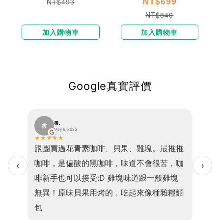
NT$699
NT$493
NT$840
加入購物車
加入購物車
Google真實評價
霈。
霈
巫
May 6, 2025
★
★
★
★
★
★
★
★
便、口
跟團買過花青素咖啡、貝果、雞塊。最推推
我現在
感且吃
咖啡，是偏酸的黑咖啡，味道不會很苦，咖
乎1
‹
›
的是高
啡新手也可以接受:D 雞塊味道跟一般雞塊
小孩
，老少
無異！原味貝果用烤的，吃起來像種雜糧麵
食因
包
💖