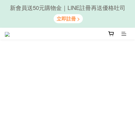
新會員送50元購物金｜LINE註冊再送優格吐司
隨心享受｜貝果任選6組$899
隨心享受｜貝果任選6組$899