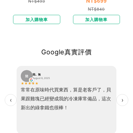
NT$699
NT$493
NT$840
加入購物車
加入購物車
Google真實評價
陸。無
陸
V
August 6, 2025
★
★
★
★
★
★
★
★
塩之花
常常在原味時代買東西，算是老客戶了，貝
非常
實
果跟雞塊已經變成我的冷凍庫常備品，這次
感鬆
‹
›
新出的綠拿鐵也很棒！
完後
鈣芝
咸宜