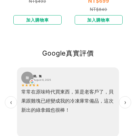
NT$699
NT$493
NT$840
加入購物車
加入購物車
Google真實評價
陸。無
陸
V
August 6, 2025
★
★
★
★
★
★
★
★
塩之花
常常在原味時代買東西，算是老客戶了，貝
非常
實
果跟雞塊已經變成我的冷凍庫常備品，這次
感鬆
‹
›
新出的綠拿鐵也很棒！
完後
鈣芝
咸宜