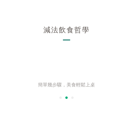
減法飲食哲學
－
｜料理食譜｜
簡單幾步驟，美食輕鬆上桌