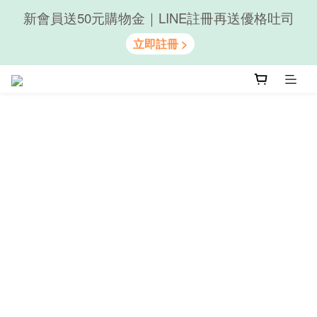
新會員送50元購物金｜LINE註冊再送優格吐司
隨心享受｜貝果任選6組$899
隨心享受｜貝果任選6組$899