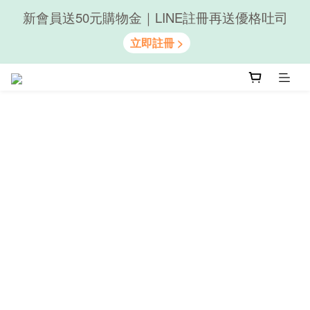
新會員送50元購物金｜LINE註冊再送優格吐司
隨心享受｜貝果任選6組$899
隨心享受｜貝果任選6組$899