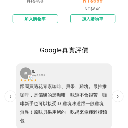
NT$699
NT$493
NT$840
加入購物車
加入購物車
Google真實評價
霈。
霈
巫
May 6, 2025
★
★
★
★
★
★
★
★
便、口
跟團買過花青素咖啡、貝果、雞塊。最推推
我現在
感且吃
咖啡，是偏酸的黑咖啡，味道不會很苦，咖
乎1
‹
›
的是高
啡新手也可以接受:D 雞塊味道跟一般雞塊
小孩
，老少
無異！原味貝果用烤的，吃起來像種雜糧麵
食因
包
💖