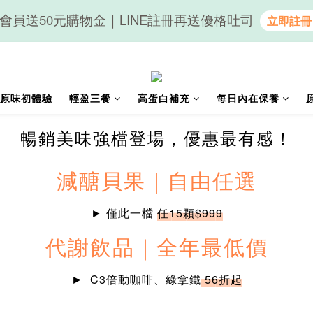
會員送50元購物金｜LINE註冊再送優格吐司
隨心享受｜貝果任選6組$899
隨心享受｜貝果任選6組$899
原味初體驗
輕盈三餐
高蛋白補充
每日內在保養
暢銷美味強檔登場，優惠最有感！
減醣貝果｜自由任選
► 僅此一檔
任15顆$999
代謝飲品｜全年最低價
► C3倍動咖啡、綠拿鐵
56折起