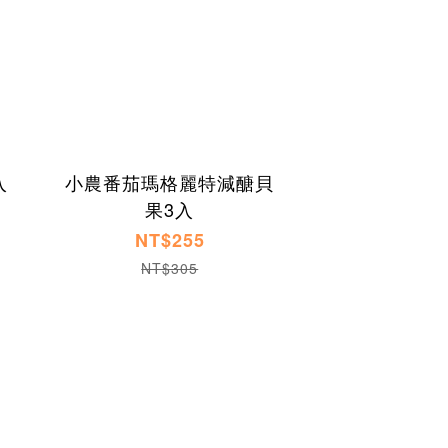
入
小農番茄瑪格麗特減醣貝
果3入
NT$255
NT$305