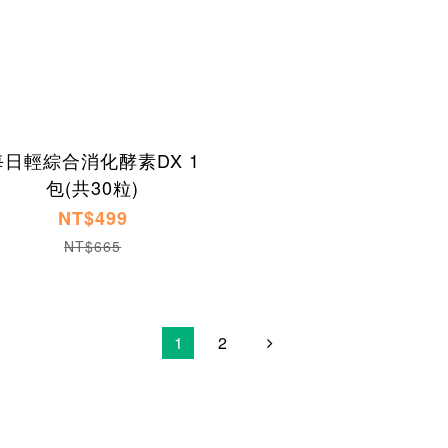
每日輕綜合消化酵素DX 1
包(共30粒)
NT$499
NT$665
1
2