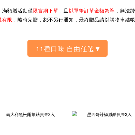
、滿額贈活動僅
限官網下單
，
且
以單筆訂單金額為準
，無法
量有限
，隨時完贈，恕不另行通知，
最終贈品請以購物車結