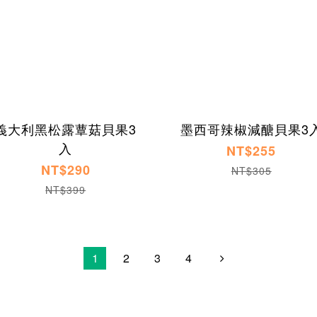
義大利黑松露蕈菇貝果3
墨西哥辣椒減醣貝果3
入
NT$255
NT$290
NT$305
NT$399
1
2
3
4