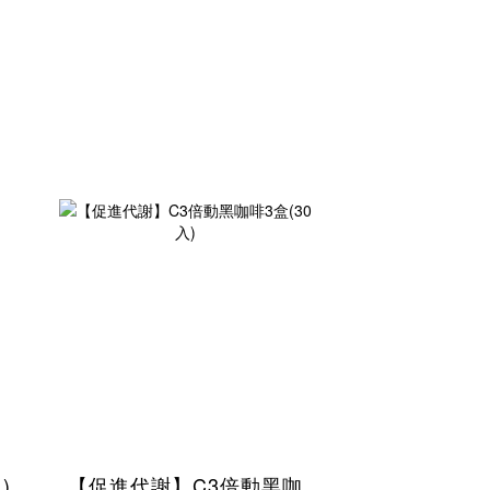
)
【促進代謝】C3倍動黑咖