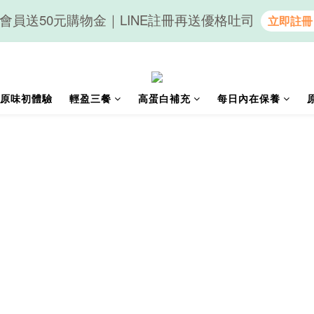
會員送50元購物金｜LINE註冊再送優格吐司
隨心享受｜貝果任選6組$899
隨心享受｜貝果任選6組$899
原味初體驗
輕盈三餐
高蛋白補充
每日內在保養