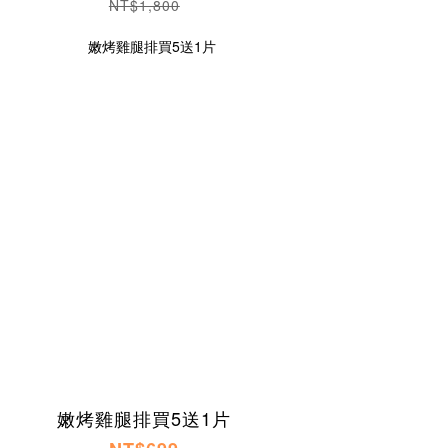
NT$1,800
嫩烤雞腿排買5送1片