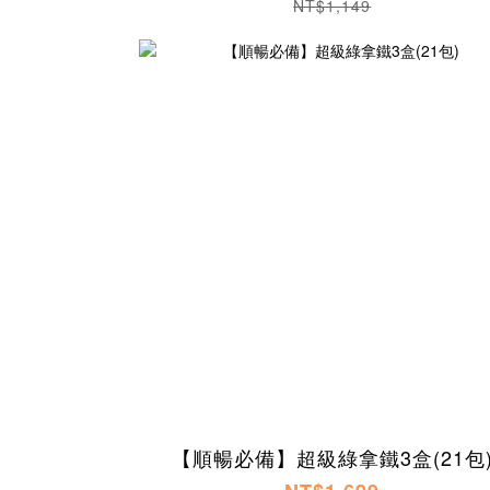
NT$1,149
【順暢必備】超級綠拿鐵3盒(21包