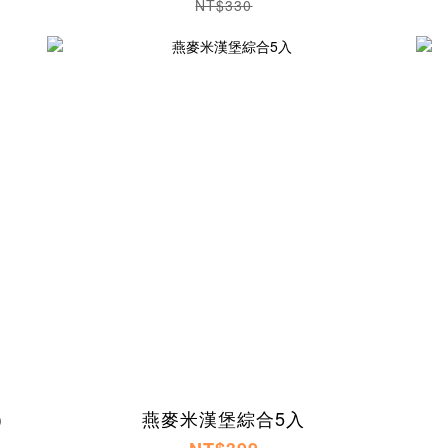
NT$330
)
燕麥米漢堡綜合5入