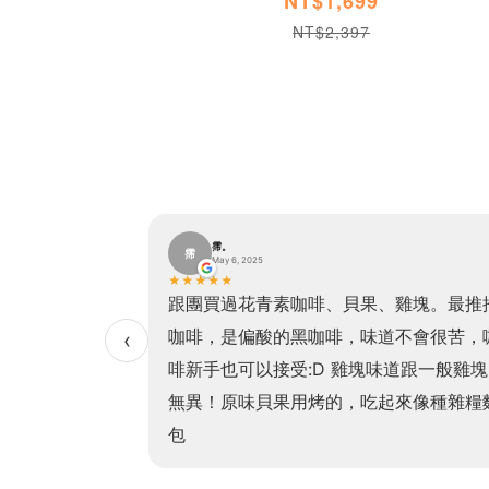
NT$1,699
NT$2,397
霈。
霈
May 6, 2025
★
★
★
★
★
貝果加熱方便、口
跟團買過花青素咖啡、貝果、雞塊。最推
非常有飽足感且吃
咖啡，是偏酸的黑咖啡，味道不會很苦，
‹
！（我最愛的是高
啡新手也可以接受:D 雞塊味道跟一般雞塊
常非常濃郁，老少
無異！原味貝果用烤的，吃起來像種雜糧
！
包