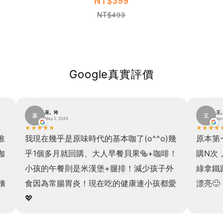
NT$399
NT$493
Google真實評價
巫。玲
王
巫
王
May 2, 2025
Apr
★
★
★
★
★
★
★
★
★
推
我現在幾乎是原味時代的基本咖了(o^^o)幾
原本第
咖
乎1個多月就回購、大人早餐貝果🥯+咖啡！
購N次
小孩的午餐則是米漢堡+腿排！減少孩子外
綠拿鐵
麵
食因為常腸胃炎！現在吃的健康連小孩都愛
漂亮🙂
💖