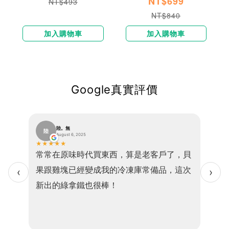
NT$699
NT$493
NT$840
加入購物車
加入購物車
Google真實評價
陸。無
陸
V
August 6, 2025
★
★
★
★
★
★
★
★
塩之花
常常在原味時代買東西，算是老客戶了，貝
非常
實
果跟雞塊已經變成我的冷凍庫常備品，這次
感鬆
‹
›
新出的綠拿鐵也很棒！
完後
鈣芝
咸宜