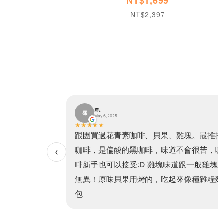
NT$1,699
NT$2,397
霈。
霈
May 6, 2025
★
★
★
★
★
貝果加熱方便、口
跟團買過花青素咖啡、貝果、雞塊。最推
非常有飽足感且吃
咖啡，是偏酸的黑咖啡，味道不會很苦，
‹
！（我最愛的是高
啡新手也可以接受:D 雞塊味道跟一般雞塊
常非常濃郁，老少
無異！原味貝果用烤的，吃起來像種雜糧
！
包