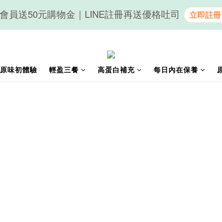
會員送50元購物金｜LINE註冊再送優格吐司
隨心享受｜貝果任選6組$899
隨心享受｜貝果任選6組$899
原味初體驗
輕盈三餐
高蛋白補充
每日內在保養