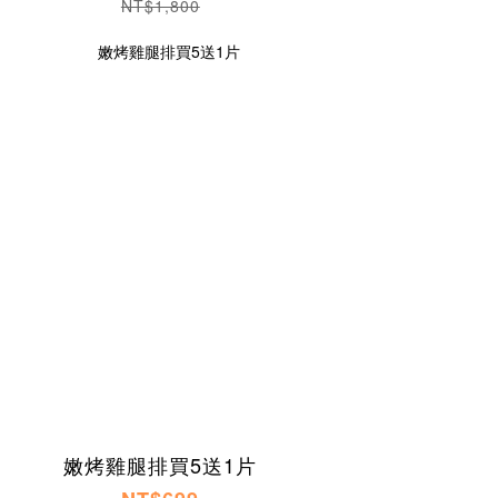
NT$1,800
嫩烤雞腿排買5送1片