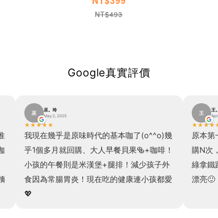
NT$399
NT$493
Google真實評價
巫。玲
王
巫
王
May 2, 2025
Apr
★
★
★
★
★
★
★
★
★
推
我現在幾乎是原味時代的基本咖了(o^^o)幾
原本第
咖
乎1個多月就回購、大人早餐貝果🥯+咖啡！
購N次
小孩的午餐則是米漢堡+腿排！減少孩子外
綠拿鐵
麵
食因為常腸胃炎！現在吃的健康連小孩都愛
漂亮🙂
💖