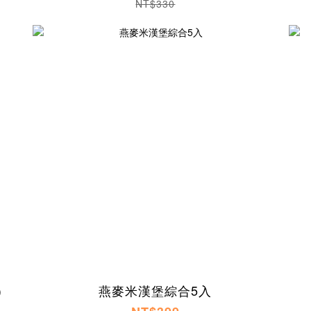
NT$330
)
燕麥米漢堡綜合5入