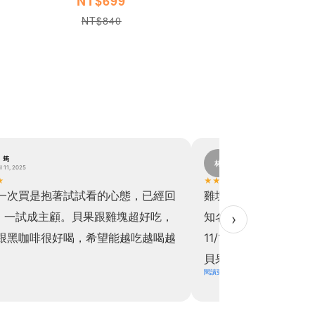
NT$699
NT$840
。筠
林。
林
il 11, 2025
November 19, 2024
★
★
★
★
★
★
一次買是抱著試試看的心態，已經回
雞塊真的超級超級超
，一試成主顧。貝果跟雞塊超好吃，
知名速食好吃！！於是乎
›
跟黑咖啡很好喝，希望能越吃越喝越
11/11直接下單買六
貝果也是，關於飲食控
閱讀更多
上天派來讓我解饞的
擔！！實在是太開心