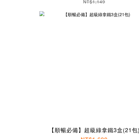
NT$1,149
【順暢必備】超級綠拿鐵3盒(21包