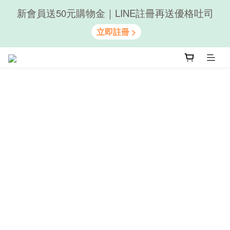
新會員送50元購物金｜LINE註冊再送優格吐司
隨心享受｜貝果任選6組$899
隨心享受｜貝果任選6組$899