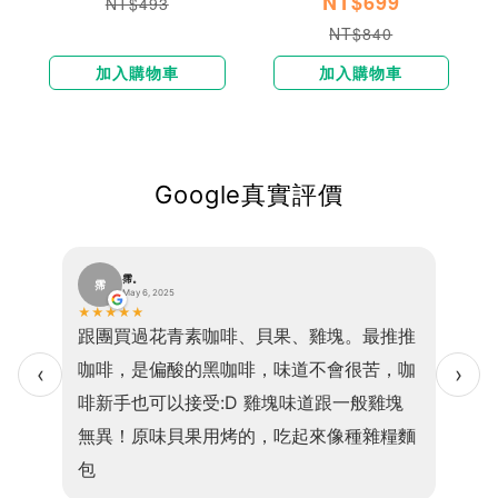
NT$699
NT$493
NT$840
加入購物車
加入購物車
Google真實評價
霈。
霈
巫
May 6, 2025
★
★
★
★
★
★
★
★
便、口
跟團買過花青素咖啡、貝果、雞塊。最推推
我現在
感且吃
咖啡，是偏酸的黑咖啡，味道不會很苦，咖
乎1
‹
›
的是高
啡新手也可以接受:D 雞塊味道跟一般雞塊
小孩
，老少
無異！原味貝果用烤的，吃起來像種雜糧麵
食因
包
💖