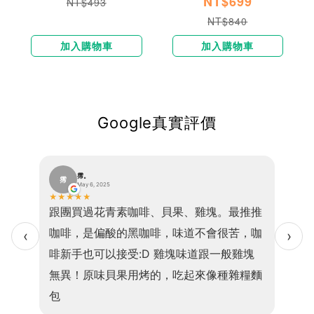
NT$699
NT$493
NT$840
加入購物車
加入購物車
Google真實評價
霈。
霈
巫
May 6, 2025
★
★
★
★
★
★
★
★
便、口
跟團買過花青素咖啡、貝果、雞塊。最推推
我現在
感且吃
咖啡，是偏酸的黑咖啡，味道不會很苦，咖
乎1
‹
›
的是高
啡新手也可以接受:D 雞塊味道跟一般雞塊
小孩
，老少
無異！原味貝果用烤的，吃起來像種雜糧麵
食因
包
💖