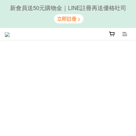
新會員送50元購物金｜LINE註冊再送優格吐司
隨心享受｜貝果任選6組$899
隨心享受｜貝果任選6組$899